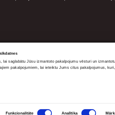
 sīkdatnes
ites
Kontakti
 lai saglabātu Jūsu izmantoto pakalpojumu vēsturi un izmantotu
kums
Katrīnas iela 12,
ajiem pakalpojumiem, lai ieteiktu Jums citus pakalpojumus, kuri
gs
Rīga Latvija, LV-
kāsti
1045
rta Bāri
+37120200693
info@synottip.lv
Funkcionalitāte
Analītika
Mārk