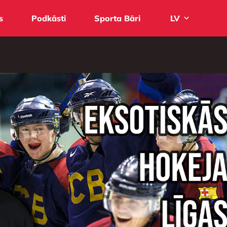
s
Podkāsti
Sporta Bāri
LV