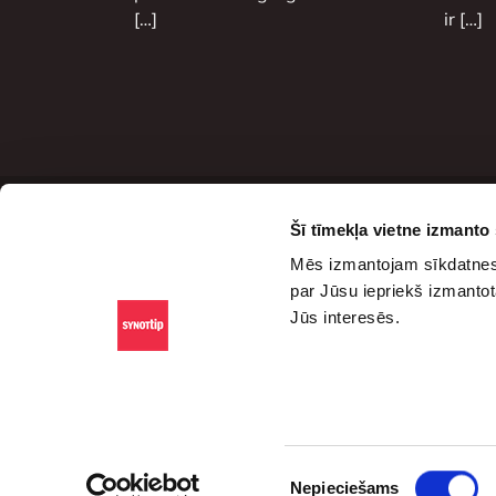
[…]
ir […]
Šī tīmekļa vietne izmanto
Sa
Mēs izmantojam sīkdatnes,
Sā
par Jūsu iepriekš izmantot
Blo
Jūs interesēs.
Pod
Spo
Piekrišanas
Nepieciešams