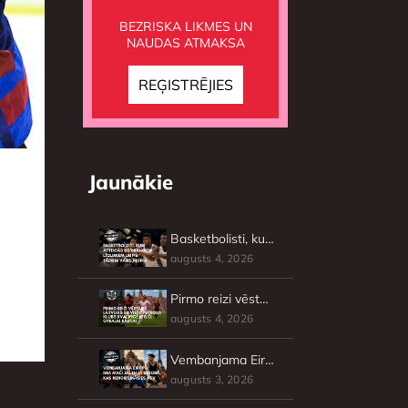
BEZRISKA LIKMES UN
NAUDAS ATMAKSA
Jaunākie
Basketbolisti, kuri atteicās no brangiem līgumiem un pie tādiem vairs netika
augusts 4, 2026
Pirmo reizi vēsturē Latvijas sieviešu futbola klubs kvalificējies ČL otrajai kārtai
augusts 4, 2026
Vembanjama Eiropā: NBA mači jaunajā sezonā, kas nenorisināsies ASV
augusts 3, 2026