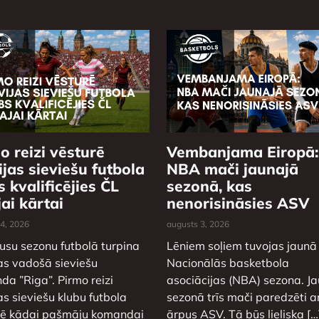
o reizi vēsturē
Vembanjama Eiropā:
ijas sieviešu futbola
NBA mači jaunajā
s kvalificējies ČL
sezonā, kas
jai kārtai
nenorisināsies ASV
 4, 2026
augusts 3, 2026
usu sezonu futbolā turpina
Lēniem soļiem tuvojas jaunā
as vadošā sieviešu
Nacionālās basketbola
a ”Riga”. Pirmo reizi
asociācijas (NBA) sezona. J
as sieviešu klubu futbola
sezonā trīs mači paredzēti ar
rē kādai pašmāju komandai
ārpus ASV. Tā būs lieliska […