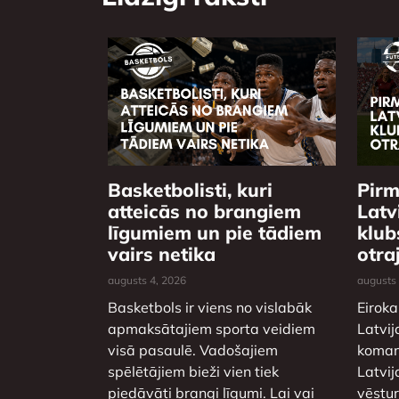
Basketbolisti, kuri
Pirm
atteicās no brangiem
Latv
līgumiem un pie tādiem
klub
vairs netika
otra
augusts 4, 2026
augusts
Basketbols ir viens no vislabāk
Eiroka
apmaksātajiem sporta veidiem
Latvij
visā pasaulē. Vadošajiem
komand
spēlētājiem bieži vien tiek
Latvij
piedāvāti brangi līgumi. Lai vai
vēstu