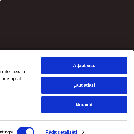
Seko mums
Atļaut visu
 informāciju
, mūsuprāt,
Ļaut atlasi
Noraidīt
etings
Rādīt detalizēti