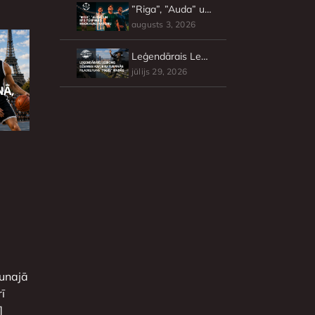
”Riga”, ”Auda” un RFS turpinās Eirokausu sezonu
augusts 3, 2026
Leģendārais Lebrons Džeimss karjeru turpinās Filadelfijas ”76ers” rindās
jūlijs 29, 2026
aunajā
ī
]