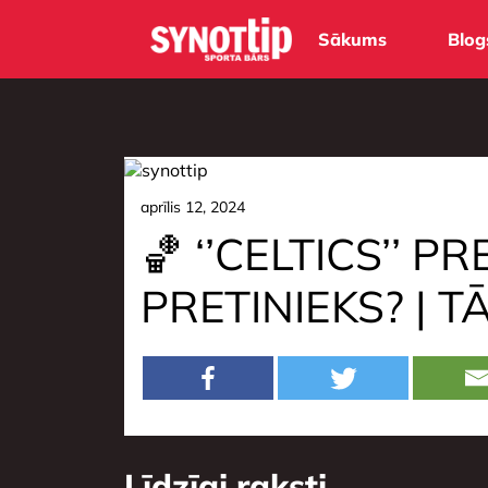
Sākums
Blog
aprīlis 12, 2024
🏀 ‘’CELTICS’’ 
PRETINIEKS? | 
Līdzīgi raksti