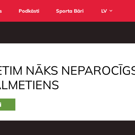
s
Podkāsti
Sporta Bāri
LV
PRETIM NĀKS NEPAROCĪG
TĀLMETIENS