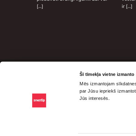
[…]
ir […]
Šī tīmekļa vietne izmanto
Sa
Mēs izmantojam sīkdatnes,
Sā
par Jūsu iepriekš izmantot
Blo
Jūs interesēs.
Pod
Spo