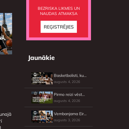
BEZRISKA LIKMES UN
NAUDAS ATMAKSA
Jaunākie
Basketbolisti, kuri atteicās no brangiem līgumiem un pie tādiem vairs netika
augusts 4, 2026
Pirmo reizi vēsturē Latvijas sieviešu futbola klubs kvalificējies ČL otrajai kārtai
augusts 4, 2026
aunajā
Vembanjama Eiropā: NBA mači jaunajā sezonā, kas nenorisināsies ASV
augusts 3, 2026
ī
]