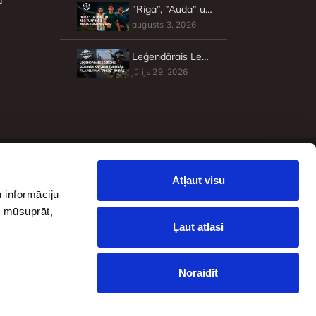
”Riga”, ”Auda” un RFS turpinās Eirokausu sezonu
augusts 3, 2026
Leģendārais Lebrons Džeimss karjeru turpinās Filadelfijas ”76ers” rindās
jūlijs 29, 2026
Seko mums
Atļaut visu
 informāciju
, mūsuprāt,
Ļaut atlasi
Noraidīt