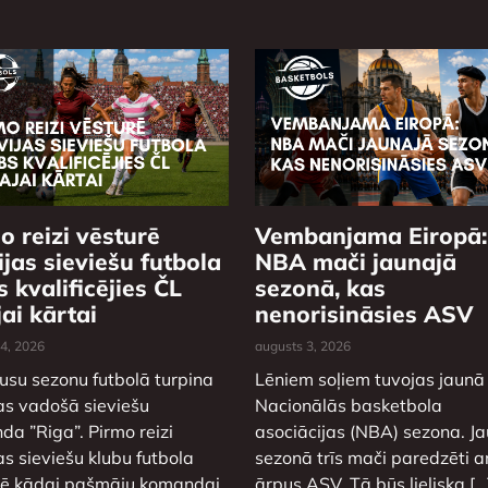
o reizi vēsturē
Vembanjama Eiropā:
ijas sieviešu futbola
NBA mači jaunajā
s kvalificējies ČL
sezonā, kas
jai kārtai
nenorisināsies ASV
 4, 2026
augusts 3, 2026
usu sezonu futbolā turpina
Lēniem soļiem tuvojas jaunā
as vadošā sieviešu
Nacionālās basketbola
a ”Riga”. Pirmo reizi
asociācijas (NBA) sezona. J
as sieviešu klubu futbola
sezonā trīs mači paredzēti ar
rē kādai pašmāju komandai
ārpus ASV. Tā būs lieliska […