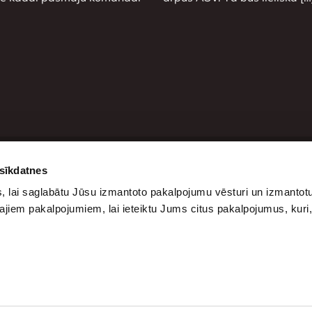
 sīkdatnes
ites
Kontakti
 lai saglabātu Jūsu izmantoto pakalpojumu vēsturi un izmantotu
kums
Katrīnas iela 12,
ajiem pakalpojumiem, lai ieteiktu Jums citus pakalpojumus, kuri
gs
Rīga Latvija, LV-
kāsti
1045
rta Bāri
+37120200693
info@synottip.lv