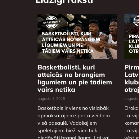
Basketbolisti, kuri
Pirm
atteicās no brangiem
Latv
līgumiem un pie tādiem
klub
vairs netika
otra
augusts 4, 2026
augusts
Basketbols ir viens no vislabāk
Eiroka
apmaksātajiem sporta veidiem
Latvij
visā pasaulē. Vadošajiem
komand
spēlētājiem bieži vien tiek
Latvij
piedāvāti brangi līgumi. Lai vai
vēstu