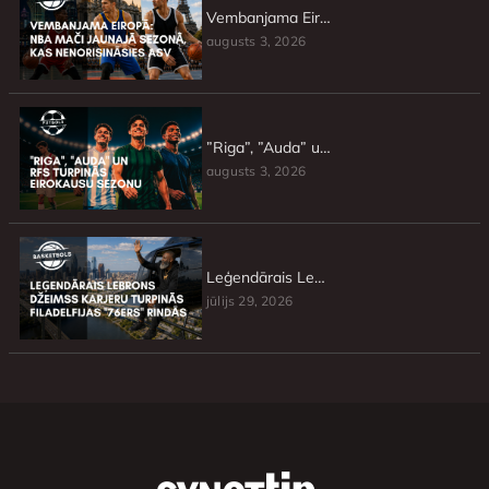
Vembanjama Eiropā: NBA mači jaunajā sezonā, kas nenorisināsies ASV
augusts 3, 2026
”Riga”, ”Auda” un RFS turpinās Eirokausu sezonu
augusts 3, 2026
Leģendārais Lebrons Džeimss karjeru turpinās Filadelfijas ”76ers” rindās
jūlijs 29, 2026