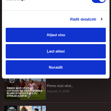
BEZRISKA LIKMES UN NAUDAS ATMAKSA
Rādīt detalizēti
Atļaut visu
Jaunākie
Ļaut atlasi
Basketbolisti, kuri atteicās no brangiem līgumiem un pie tādiem vairs netika
augusts 4, 2026
Noraidīt
Pirmo reizi vēsturē Latvijas sieviešu futbola klubs kvalificējies ČL otrajai kārtai
augusts 4, 2026