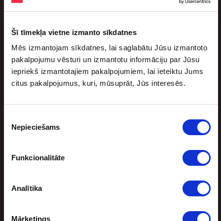
augusts 3, 2026
Lēniem soļiem tuvojas jaunā Nacionālās basketbola
Šī tīmekļa vietne izmanto sīkdatnes
asociācijas (NBA) sezona. Jaunajā sezonā trīs mači
Mēs izmantojam sīkdatnes, lai saglabātu Jūsu izmantoto
paredzēti arī ārpus ASV. Tā būs lieliska […]
pakalpojumu vēsturi un izmantotu informāciju par Jūsu
iepriekš izmantotajiem pakalpojumiem, lai ieteiktu Jums
citus pakalpojumus, kuri, mūsuprāt, Jūs interesēs.
Piekrišanas
Nepieciešams
izvēle
Funkcionalitāte
Sporta bonuss
Analītika
Mārketings