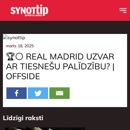
marts 18, 2025
🏆⚪️ REAL MADRID UZVAR
AR TIESNEŠU PALĪDZĪBU? |
OFFSIDE
Līdzīgi raksti