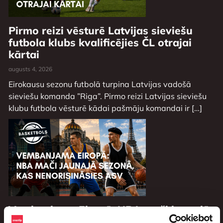
Pirmo reizi vēsturē Latvijas sieviešu
futbola klubs kvalificējies ČL otrajai
kārtai
augusts 4, 2026
Eirokausu sezonu futbolā turpina Latvijas vadošā
sieviešu komanda ”Riga”. Pirmo reizi Latvijas sieviešu
klubu futbola vēsturē kādai pašmāju komandai ir […]
Vembanjama Eiropā: NBA mači jaunajā
sezonā, kas nenorisināsies ASV