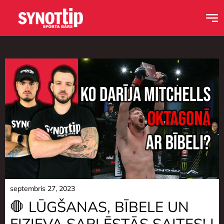
septembris 27, 2023
🛑 LŪGŠANAS, BĪBELE UN
FIZIEVA SAPLĒSTĀS SAITES! |