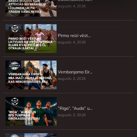
augusts 4, 2026
Pirmo reizi vēsturē Latvijas sieviešu futbola klubs kvalificējies ČL otrajai kārtai
augusts 4, 2026
Vembanjama Eiropā: NBA mači jaunajā sezonā, kas nenorisināsies ASV
augusts 3, 2026
”Riga”, ”Auda” un RFS turpinās Eirokausu sezonu
augusts 3, 2026