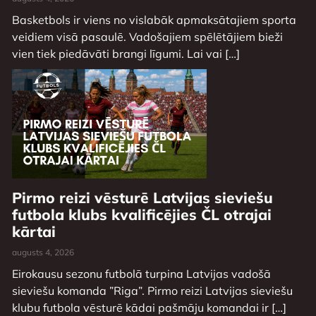
Basketbols ir viens no vislabāk apmaksātajiem sporta
veidiem visā pasaulē. Vadošajiem spēlētājiem bieži
vien tiek piedāvāti brangi līgumi. Lai vai […]
Pirmo reizi vēsturē Latvijas sieviešu
futbola klubs kvalificējies ČL otrajai
kārtai
augusts 4, 2026
Eirokausu sezonu futbolā turpina Latvijas vadošā
sieviešu komanda ”Riga”. Pirmo reizi Latvijas sieviešu
klubu futbola vēsturē kādai pašmāju komandai ir […]