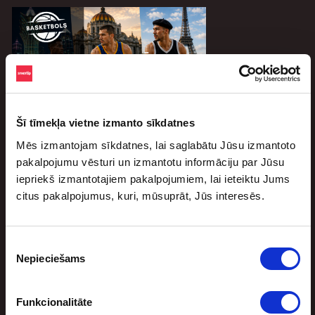
Šī tīmekļa vietne izmanto sīkdatnes
Vembanjama Eiropā: NBA mači jaunajā
Mēs izmantojam sīkdatnes, lai saglabātu Jūsu izmantoto
sezonā, kas nenorisināsies ASV
pakalpojumu vēsturi un izmantotu informāciju par Jūsu
augusts 3, 2026
iepriekš izmantotajiem pakalpojumiem, lai ieteiktu Jums
Lēniem soļiem tuvojas jaunā Nacionālās basketbola
citus pakalpojumus, kuri, mūsuprāt, Jūs interesēs.
asociācijas (NBA) sezona. Jaunajā sezonā trīs mači
paredzēti arī ārpus ASV. Tā būs lieliska […]
Piekrišanas
Nepieciešams
izvēle
Funkcionalitāte