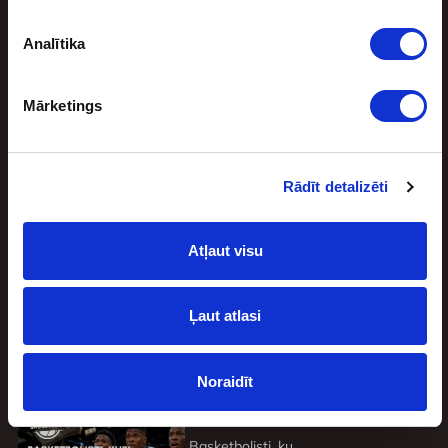
Analītika
Mārketings
Sporta bonuss
Rādīt detalizēti
BEZRISKA LIKMES UN NAUDAS ATMAKSA
Atļaut visu
Ļaut atlasi
Jaunākie
Noraidīt
Basketbolisti, kuri atteicās no brangiem līgumiem un pie tādiem vairs netika