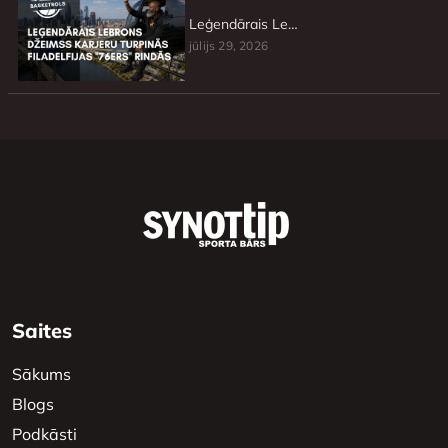
Leģendārais Lebrons Džeimss karjeru turpinās Filadelfijas ”76ers” rindās
jūlijs 29, 2026
Saites
Sākums
Blogs
Podkāsti