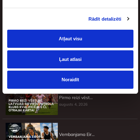
Rādīt detalizēti
Jaunākie
Atļaut visu
Ļaut atlasi
Basketbolisti, kuri atteicās no brangiem līgumiem un pie tādiem vairs netika
augusts 4, 2026
Noraidīt
Pirmo reizi vēsturē Latvijas sieviešu futbola klubs kvalificējies ČL otrajai kārtai
augusts 4, 2026
Vembanjama Eiropā: NBA mači jaunajā sezonā, kas nenorisināsies ASV