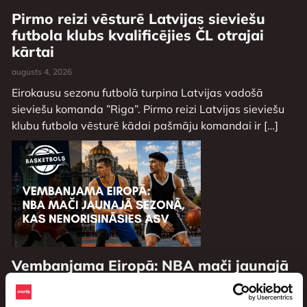
Pirmo reizi vēsturē Latvijas sieviešu
futbola klubs kvalificējies ČL otrajai
kārtai
augusts 4, 2026
Eirokausu sezonu futbolā turpina Latvijas vadošā
sieviešu komanda ”Riga”. Pirmo reizi Latvijas sieviešu
klubu futbola vēsturē kādai pašmāju komandai ir […]
Vembanjama Eiropā: NBA mači jaunajā
sezonā, kas nenorisināsies ASV
augusts 3, 2026