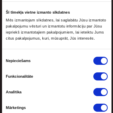
Lēniem soļiem tuvojas jaunā Nacionālās basketbola
asociācijas (NBA) sezona. Jaunajā sezonā trīs mači
Šī tīmekļa vietne izmanto sīkdatnes
paredzēti arī ārpus ASV. Tā būs lieliska […]
Mēs izmantojam sīkdatnes, lai saglabātu Jūsu izmantoto
pakalpojumu vēsturi un izmantotu informāciju par Jūsu
iepriekš izmantotajiem pakalpojumiem, lai ieteiktu Jums
citus pakalpojumus, kuri, mūsuprāt, Jūs interesēs.
Piekrišanas
Nepieciešams
izvēle
Funkcionalitāte
Sporta bonuss
Analītika
BEZRISKA LIKMES UN NAUDAS ATMAKSA
Mārketings