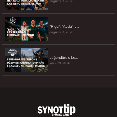
augusts 3, 2026
”Riga”, ”Auda” un RFS turpinās Eirokausu sezonu
augusts 3, 2026
Leģendārais Lebrons Džeimss karjeru turpinās Filadelfijas ”76ers” rindās
jūlijs 29, 2026