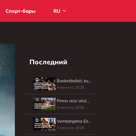
Спорт-бары
RU
Последний
Basketbolisti, kuri atteicās no brangiem līgumiem un pie tādiem vairs netika
4 августа, 2026
Pirmo reizi vēsturē Latvijas sieviešu futbola klubs kvalificējies ČL otrajai kārtai
4 августа, 2026
Vembanjama Eiropā: NBA mači jaunajā sezonā, kas nenorisināsies ASV
3 августа, 2026