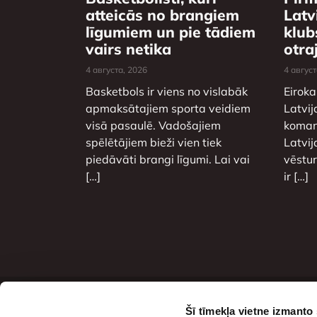
atteicās no brangiem
Latv
līgumiem un pie tādiem
klub
vairs netika
otra
4 августа, 2026
4 август
Basketbols ir viens no vislabāk
Eiroka
apmaksātajiem sporta veidiem
Latvij
visā pasaulē. Vadošajiem
komand
spēlētājiem bieži vien tiek
Latvij
piedāvāti brangi līgumi. Lai vai
vēstu
[…]
ir […]
Šī tīmekļa vietne izmanto
С