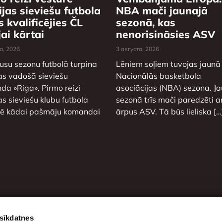
ijas sieviešu futbola
NBA mači jaunajā
s kvalificējies ČL
sezonā, kas
jai kārtai
nenorisināsies ASV
а, 2026
3 августа, 2026
usu sezonu futbolā turpina
Lēniem soļiem tuvojas jaunā
as vadošā sieviešu
Nacionālās basketbola
a »Riga». Pirmo reizi
asociācijas (NBA) sezona. J
as sieviešu klubu futbola
sezonā trīs mači paredzēti ar
rē kādai pašmāju komandai
ārpus ASV. Tā būs lieliska […
 sīkdatnes
сылки
Контакты