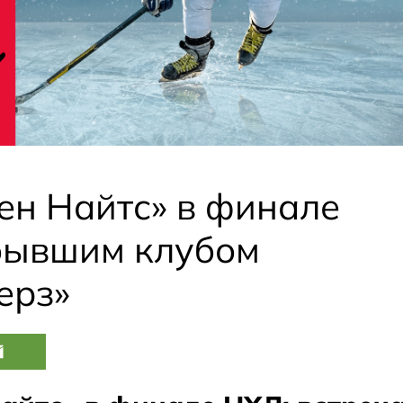
ен Найтс» в финале
 бывшим клубом
ерз»