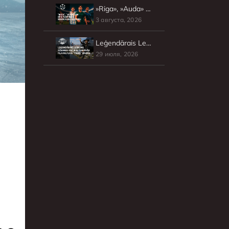
»Riga», »Auda» un RFS turpinās Eirokausu sezonu
3 августа, 2026
Leģendārais Lebrons Džeimss karjeru turpinās Filadelfijas »76ers» rindās
29 июля, 2026