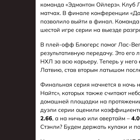
команда «Эдмонтон Ойлерз». Клуб 
матчах. В финале конференции «Да
позволило выйти в финал. Команда б
шестой игре серии на выезде разгро
В плей-офф Блюгерс помог Лас-Вега
результативную передачу. Это его
НХЛ за всю карьеру. Теперь у него
Латвию, став вторым латышом пос
Финальная серия начнется в ночь на
Найтс», которых также считают неб
домашней площадки на протяжении 
дуэли серии оценили коэффициен
2.66
, а на ничью или овертайм –
4.
Стэнли? Будем держать кулаки и п