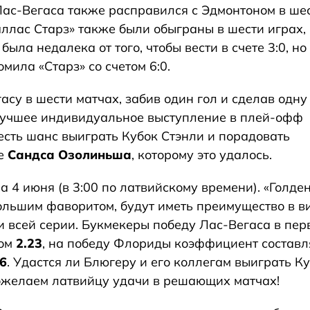
Лас-Вегаса также расправился с Эдмонтоном в ше
ллас Старз» также были обыграны в шести играх, 
ыла недалека от того, чтобы вести в счете 3:0, но
мила «Старз» со счетом 6:0.
су в шести матчах, забив один гол и сделав одну
 лучшее индивидуальное выступление в плей-офф
 есть шанс выиграть Кубок Стэнли и порадовать
ле
Сандса Озолиньша
, которому это удалось.
 4 июня (в 3:00 по латвийскому времени). «Голде
ольшим фаворитом, будут иметь преимущество в в
всей серии. Букмекеры победу Лас-Вегаса в пер
том
2.23
, на победу Флориды коэффициент составл
06
. Удастся ли Блюгеру и его коллегам выиграть К
ожелаем латвийцу удачи в решающих матчах!