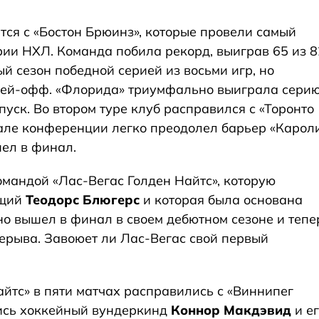
тся с «Бостон Брюинз», которые провели самый
рии НХЛ. Команда побила рекорд, выиграв 65 из 8
й сезон победной серией из восьми игр, но
лей-офф. «Флорида» триумфально выиграла серию
тпуск. Во втором туре клуб расправился с «Торонто
нале конференции легко преодолел барьер «Карол
шел в финал.
омандой «Лас-Вегас Голден Найтс», которую
ющий
Теодорс Блюгерс
и которая была основана
но вышел в финал в своем дебютном сезоне и тепе
ерыва. Завоюет ли Лас-Вегас свой первый
йтс» в пяти матчах расправились с «Виннипег
лись хоккейный вундеркинд
Коннор Макдэвид
и е