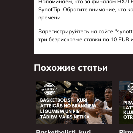
Напоминаем, что за финалом НХЛ В
SynotTip. Обратите внимание, что 
времени.
Зарегистрируйтесь на сайте ''synottip
три безрисковые ставки по 10 EUR 
Похожие статьи
Basketbolisti, kuri
Pirm