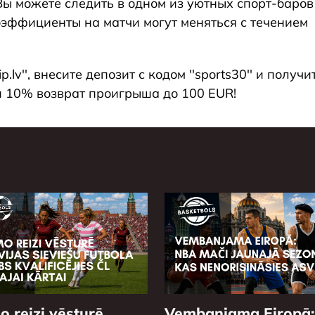
ы можете следить в одном из уютных спорт-баров
коэффициенты на матчи могут меняться с течением
.lv'', внесите депозит с кодом ''sports30'' и получи
и 10% возврат проигрыша до 100 EUR!
o reizi vēsturē
Vembanjama Eiropā: