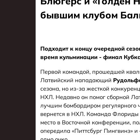
Блюгерс и «Голден Н
бывшим клубом Бал
Подходит к концу очередной сезо
время кульминации - финал Кубка
Первой командой, прошедшей квал
Латвийский нападающий
Рудольф
сезона, но из-за жесткой конкуренц
НХЛ. Недавно он помог сборной Лат
лучшим бомбардиром регулярного ч
вернется в НХЛ. Команда Флориды
место в Восточной конференции, п
опередила «Питтсбург Пингвинз» 
одно очко.