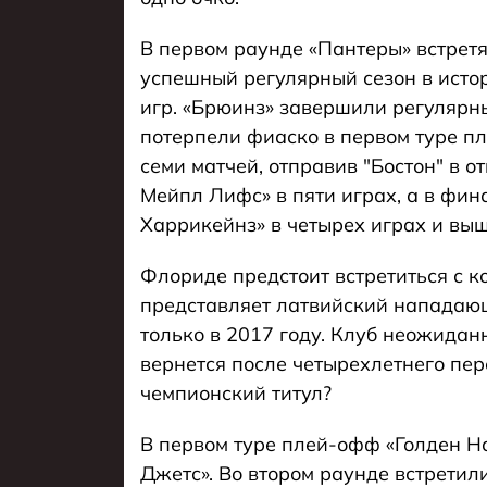
В первом раунде «Пантеры» встретя
успешный регулярный сезон в исто
игр. «Брюинз» завершили регулярны
потерпели фиаско в первом туре п
семи матчей, отправив "Бостон" в о
Мейпл Лифс» в пяти играх, а в фи
Харрикейнз» в четырех играх и вы
Флориде предстоит встретиться с к
представляет латвийский напада
только в 2017 году. Клуб неожидан
вернется после четырехлетнего пер
чемпионский титул?
В первом туре плей-офф «Голден На
Джетс». Во втором раунде встрети