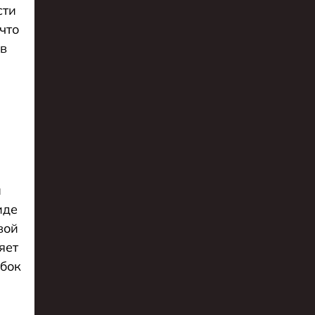
сти
что
 в
н
иде
вой
яет
убок