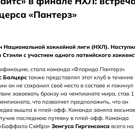
айтс» в финале НХЛ: встреча
церса «Пантерз»
н Национальной хоккейной лиги (НХЛ). Наступи
 Стэнли с участием одного латвийского хоккеис
ификацию, стала команда «Флорида Пантерз».
с Балцерс
также представлял этот клуб в течение
ии он не сохранил своё место в составе и покинул
вии завоевать бронзу на чемпионате мира, став 1
емпионата, что позволяет предположить, что он
 едва вышла в плей-офф. Команда заняла восьмо
олучив последнюю путевку в плей-офф. Команда
и «Баффало Сэйбрз»
Земгуса Гиргенсонса
всего на