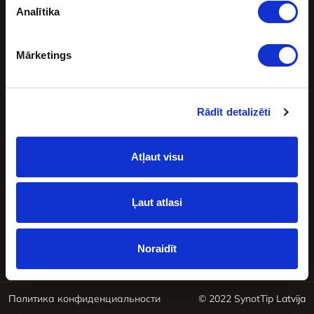
Analītika
Контакты
Mārketings
Katrīnas iela 12,
Rīga Latvija, LV-
Rādīt detalizēti
1045
+37120200693
info@synottip.lv
Atļaut visu
Ļaut atlasi
Присоединяйся к нам
Noraidīt
Политика конфиденциальности
© 2022
SynotTip Latvija