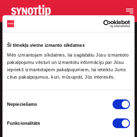
Šī tīmekļa vietne izmanto sīkdatnes
Mēs izmantojam sīkdatnes, lai saglabātu Jūsu izmantoto
pakalpojumu vēsturi un izmantotu informāciju par Jūsu
iepriekš izmantotajiem pakalpojumiem, lai ieteiktu Jums
citus pakalpojumus, kuri, mūsuprāt, Jūs interesēs.
Ссылки
Главная страница
Piekrišanas
Блог
Nepieciešams
izvēle
Подкасты
Ставки на спорт
Funkcionalitāte
Спорт-бары