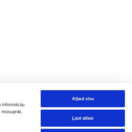
Atļaut visu
 informāciju
, mūsuprāt,
Ļaut atlasi