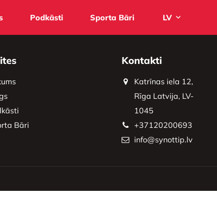
s
Podkāsti
Sporta Bāri
LV
ites
Kontakti
kums
Katrīnas iela 12,
gs
Rīga Latvija, LV-
kāsti
1045
rta Bāri
+37120200693
info@synottip.lv