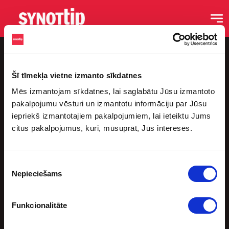
Šī tīmekļa vietne izmanto sīkdatnes
Mēs izmantojam sīkdatnes, lai saglabātu Jūsu izmantoto
pakalpojumu vēsturi un izmantotu informāciju par Jūsu
iepriekš izmantotajiem pakalpojumiem, lai ieteiktu Jums
citus pakalpojumus, kuri, mūsuprāt, Jūs interesēs.
Saites
Sākums
Piekrišanas
Blogs
Nepieciešams
izvēle
Podkāsti
Sporta Bāri
Funkcionalitāte