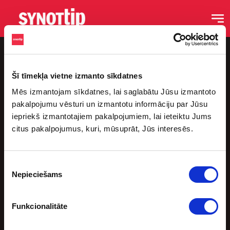
Šī tīmekļa vietne izmanto sīkdatnes
Mēs izmantojam sīkdatnes, lai saglabātu Jūsu izmantoto
pakalpojumu vēsturi un izmantotu informāciju par Jūsu
iepriekš izmantotajiem pakalpojumiem, lai ieteiktu Jums
citus pakalpojumus, kuri, mūsuprāt, Jūs interesēs.
Saites
Sākums
Piekrišanas
Blogs
Nepieciešams
izvēle
Podkāsti
Sporta Bāri
Funkcionalitāte