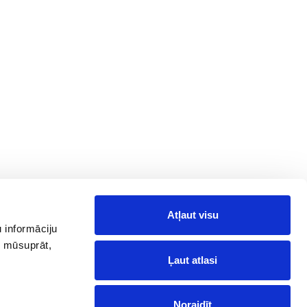
Atļaut visu
 informāciju
, mūsuprāt,
Ļaut atlasi
Noraidīt