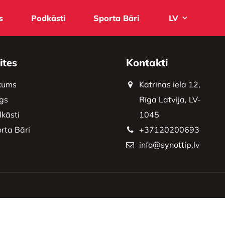
s
Podkāsti
Sporta Bāri
LV
ites
Kontakti
kums
Katrīnas iela 12,
gs
Rīga Latvija, LV-
kāsti
1045
rta Bāri
+37120200693
info@synottip.lv