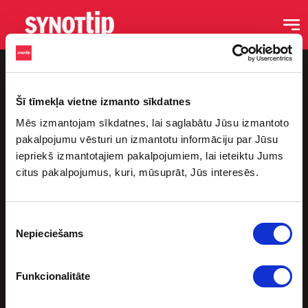
Šī tīmekļa vietne izmanto sīkdatnes
Mēs izmantojam sīkdatnes, lai saglabātu Jūsu izmantoto
pakalpojumu vēsturi un izmantotu informāciju par Jūsu
iepriekš izmantotajiem pakalpojumiem, lai ieteiktu Jums
citus pakalpojumus, kuri, mūsuprāt, Jūs interesēs.
Saites
Sākums
Piekrišanas
Blogs
Nepieciešams
izvēle
Podkāsti
Sporta Bāri
Funkcionalitāte