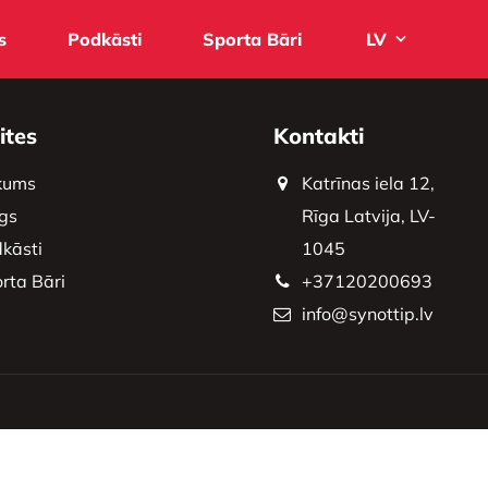
s
Podkāsti
Sporta Bāri
LV
ites
Kontakti
kums
Katrīnas iela 12,
gs
Rīga Latvija, LV-
kāsti
1045
rta Bāri
+37120200693
info@synottip.lv