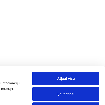
Atļaut visu
 informāciju
, mūsuprāt,
Ļaut atlasi