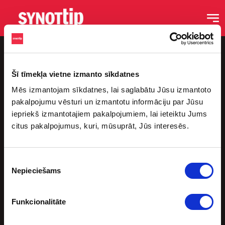
Šī tīmekļa vietne izmanto sīkdatnes
Mēs izmantojam sīkdatnes, lai saglabātu Jūsu izmantoto
pakalpojumu vēsturi un izmantotu informāciju par Jūsu
iepriekš izmantotajiem pakalpojumiem, lai ieteiktu Jums
citus pakalpojumus, kuri, mūsuprāt, Jūs interesēs.
Saites
Sākums
Piekrišanas
Blogs
Nepieciešams
izvēle
Podkāsti
Sporta Bāri
Funkcionalitāte