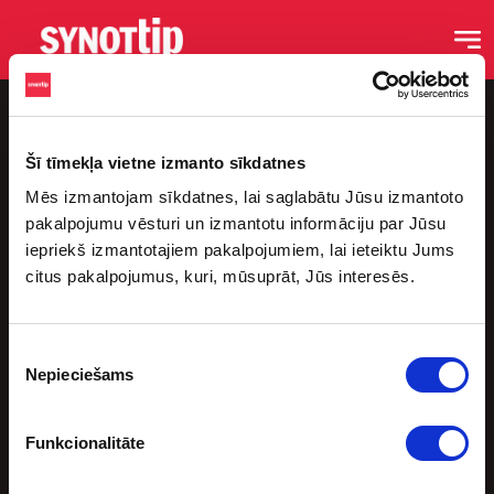
Šī tīmekļa vietne izmanto sīkdatnes
Mēs izmantojam sīkdatnes, lai saglabātu Jūsu izmantoto
pakalpojumu vēsturi un izmantotu informāciju par Jūsu
iepriekš izmantotajiem pakalpojumiem, lai ieteiktu Jums
citus pakalpojumus, kuri, mūsuprāt, Jūs interesēs.
Saites
Sākums
Piekrišanas
Blogs
Nepieciešams
izvēle
Podkāsti
Sporta Bāri
Funkcionalitāte