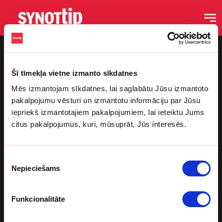
Šī tīmekļa vietne izmanto sīkdatnes
Mēs izmantojam sīkdatnes, lai saglabātu Jūsu izmantoto
pakalpojumu vēsturi un izmantotu informāciju par Jūsu
iepriekš izmantotajiem pakalpojumiem, lai ieteiktu Jums
citus pakalpojumus, kuri, mūsuprāt, Jūs interesēs.
Saites
Sākums
Piekrišanas
Blogs
Nepieciešams
izvēle
Podkāsti
Sporta Bāri
Funkcionalitāte