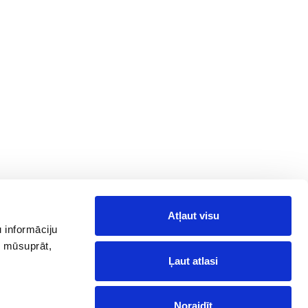
Atļaut visu
 informāciju
, mūsuprāt,
Ļaut atlasi
Noraidīt