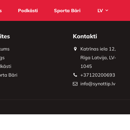
s
Podkāsti
Sporta Bāri
LV
ites
Kontakti
kums
Katrīnas iela 12,
gs
Rīga Latvija, LV-
kāsti
1045
rta Bāri
+37120200693
info@synottip.lv