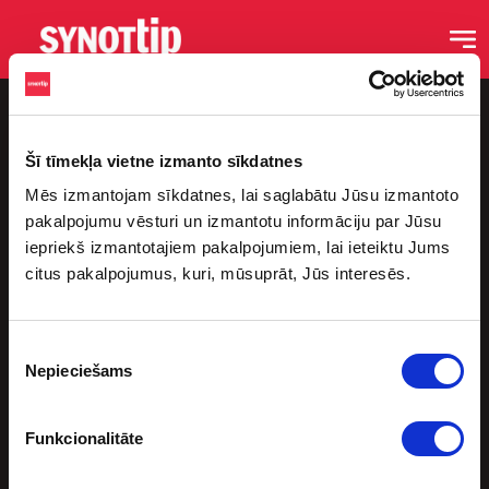
Šī tīmekļa vietne izmanto sīkdatnes
Mēs izmantojam sīkdatnes, lai saglabātu Jūsu izmantoto
pakalpojumu vēsturi un izmantotu informāciju par Jūsu
iepriekš izmantotajiem pakalpojumiem, lai ieteiktu Jums
citus pakalpojumus, kuri, mūsuprāt, Jūs interesēs.
Saites
Sākums
Piekrišanas
Blogs
Nepieciešams
izvēle
Podkāsti
Sporta Bāri
Funkcionalitāte