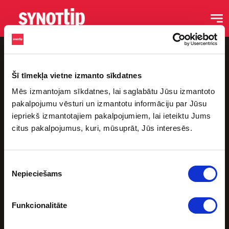
Šī tīmekļa vietne izmanto sīkdatnes
Mēs izmantojam sīkdatnes, lai saglabātu Jūsu izmantoto
pakalpojumu vēsturi un izmantotu informāciju par Jūsu
iepriekš izmantotajiem pakalpojumiem, lai ieteiktu Jums
citus pakalpojumus, kuri, mūsuprāt, Jūs interesēs.
Saites
Sākums
Piekrišanas
Blogs
Nepieciešams
izvēle
Podkāsti
Sporta Bāri
Funkcionalitāte