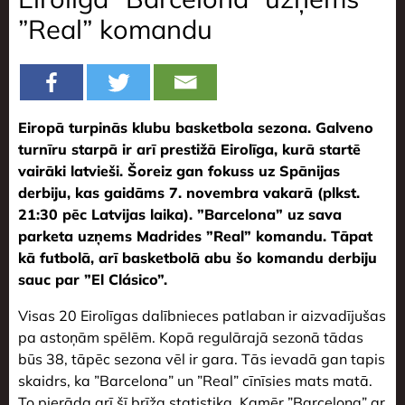
”Real” komandu
Eiropā turpinās klubu basketbola sezona. Galveno
turnīru starpā ir arī prestižā Eirolīga, kurā startē
vairāki latvieši. Šoreiz gan fokuss uz Spānijas
derbiju, kas gaidāms 7. novembra vakarā (plkst.
21:30 pēc Latvijas laika). ”Barcelona” uz sava
parketa uzņems Madrides ”Real” komandu. Tāpat
kā futbolā, arī basketbolā abu šo komandu derbiju
sauc par ”El Clásico”.
Visas 20 Eirolīgas dalībnieces patlaban ir aizvadījušas
pa astoņām spēlēm. Kopā regulārajā sezonā tādas
būs 38, tāpēc sezona vēl ir gara. Tās ievadā gan tapis
skaidrs, ka ”Barcelona” un ”Real” cīnīsies mats matā.
To pierāda arī šī brīža statistika. Kamēr ”Barcelona” ar