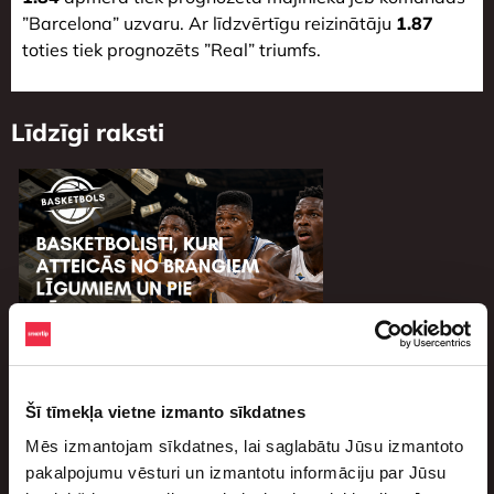
”Barcelona” uzvaru. Ar līdzvērtīgu reizinātāju
1.87
toties tiek prognozēts ”Real” triumfs.
Līdzīgi raksti
Basketbolisti, kuri atteicās no brangiem
līgumiem un pie tādiem vairs netika
Šī tīmekļa vietne izmanto sīkdatnes
augusts 4, 2026
Mēs izmantojam sīkdatnes, lai saglabātu Jūsu izmantoto
Basketbols ir viens no vislabāk apmaksātajiem sporta
pakalpojumu vēsturi un izmantotu informāciju par Jūsu
veidiem visā pasaulē. Vadošajiem spēlētājiem bieži