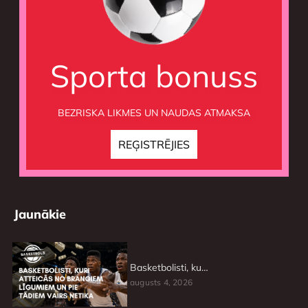
Sporta bonuss
BEZRISKA LIKMES UN NAUDAS ATMAKSA
Jaunākie
Basketbolisti, kuri atteicās no brangiem līgumiem un pie tādiem vairs netika
augusts 4, 2026