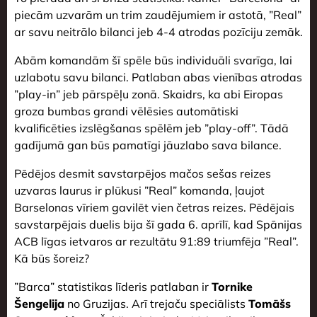
piecām uzvarām un trim zaudējumiem ir astotā, ”Real”
ar savu neitrālo bilanci jeb 4-4 atrodas pozīciju zemāk.
Abām komandām šī spēle būs individuāli svarīga, lai
uzlabotu savu bilanci. Patlaban abas vienības atrodas
”play-in” jeb pārspēļu zonā. Skaidrs, ka abi Eiropas
groza bumbas grandi vēlēsies automātiski
kvalificēties izslēgšanas spēlēm jeb ”play-off”. Tādā
gadījumā gan būs pamatīgi jāuzlabo sava bilance.
Pēdējos desmit savstarpējos mačos sešas reizes
uzvaras laurus ir plūkusi ”Real” komanda, ļaujot
Barselonas vīriem gavilēt vien četras reizes. Pēdējais
savstarpējais duelis bija šī gada 6. aprīlī, kad Spānijas
ACB līgas ietvaros ar rezultātu 91:89 triumfēja ”Real”.
Kā būs šoreiz?
”Barca” statistikas līderis patlaban ir
Tornike
Šengelija
no Gruzijas. Arī trejaču speciālists
Tomāšs