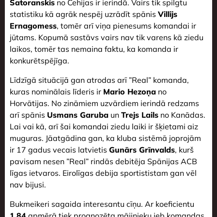
Satoranskis
no Čehijas ir ierindā. Vairs tik spilgtu
statistiku kā agrāk nespēj uzrādīt spānis
Villijs
Ernagomess
, tomēr arī viņa pienesums komandai ir
jūtams. Kopumā sastāvs vairs nav tik varens kā ziedu
laikos, tomēr tas nemaina faktu, ka komanda ir
konkurētspējīga.
Līdzīgā situācijā gan atrodas arī ”Real” komanda,
kuras nominālais līderis ir
Mario Hezoņa
no
Horvātijas. No zināmiem uzvārdiem ierindā redzams
arī spānis
Usmans Garuba
un
Trejs Lails
no Kanādas.
Lai vai kā, arī šai komandai ziedu laiki ir šķietami aiz
muguras. Jāatgādina gan, ka kluba sistēmā joprojām
ir 17 gadus vecais latvietis
Gunārs Grīnvalds
, kurš
pavisam nesen ”Real” rindās debitēja Spānijas ACB
līgas ietvaros. Eirolīgas debija sportististam gan vēl
nav bijusi.
Bukmeikeri sagaida interesantu cīņu. Ar koeficientu
1.84
apmērā tiek prognozēta mājinieku jeb komandas