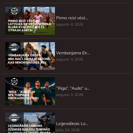
Pirmo reizi vēsturē Latvijas sieviešu futbola klubs kvalificējies ČL otrajai kārtai
augusts 4, 2026
Vembanjama Eiropā: NBA mači jaunajā sezonā, kas nenorisināsies ASV
augusts 3, 2026
”Riga”, ”Auda” un RFS turpinās Eirokausu sezonu
augusts 3, 2026
Leģendārais Lebrons Džeimss karjeru turpinās Filadelfijas ”76ers” rindās
jūlijs 29, 2026