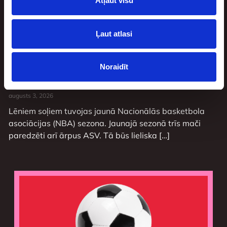
Atļaut visu
Ļaut atlasi
Vembanjama Eiropā: NBA mači jaunajā
Noraidīt
sezonā, kas nenorisināsies ASV
augusts 3, 2026
Lēniem soļiem tuvojas jaunā Nacionālās basketbola
asociācijas (NBA) sezona. Jaunajā sezonā trīs mači
paredzēti arī ārpus ASV. Tā būs lieliska […]