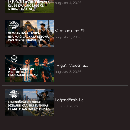
augusts 4, 2026
Vembanjama Eiropā: NBA mači jaunajā sezonā, kas nenorisināsies ASV
augusts 3, 2026
”Riga”, ”Auda” un RFS turpinās Eirokausu sezonu
augusts 3, 2026
Leģendārais Lebrons Džeimss karjeru turpinās Filadelfijas ”76ers” rindās
jūlijs 29, 2026