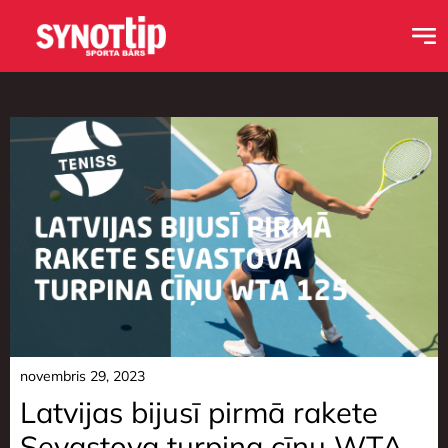
novembris 29, 2023
Latvijas bijusī pirmā rakete
Sevastova turpina cīņu WTA