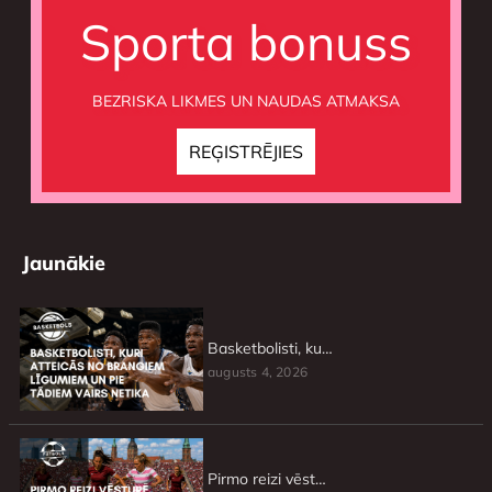
Sporta bonuss
BEZRISKA LIKMES UN NAUDAS ATMAKSA
Jaunākie
Basketbolisti, kuri atteicās no brangiem līgumiem un pie tādiem vairs netika
augusts 4, 2026
Pirmo reizi vēsturē Latvijas sieviešu futbola klubs kvalificējies ČL otrajai kārtai