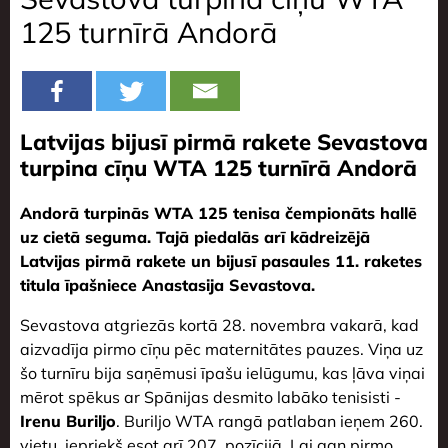
125 turnīrā Andorā
Latvijas bijusī pirmā rakete Sevastova
turpina cīņu WTA 125 turnīrā Andorā
Andorā turpinās WTA 125 tenisa čempionāts hallē
uz cietā seguma. Tajā piedalās arī kādreizējā
Latvijas pirmā rakete un bijusī pasaules 11. raketes
titula īpašniece Anastasija Sevastova.
Sevastova atgriezās kortā 28. novembra vakarā, kad
aizvadīja pirmo cīņu pēc maternitātes pauzes. Viņa uz
šo turnīru bija saņēmusi īpašu ielūgumu, kas ļāva viņai
mērot spēkus ar Spānijas desmito labāko tenisisti -
Irenu Buriljo
. Buriljo WTA rangā patlaban ieņem 260.
vietu, iepriekš esot arī 207. pozīcijā. Lai gan pirmo