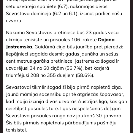
setu uzvarēja spāniete (6:7), nākamajos divos
Sevastova dominēja (6:2 un 6:1), izcīnot pārliecinošu
uzvaru.
Nākamā Sevastovas pretiniece būs 23 gadus vecā
ukraiņu tenisiste un pasaules 106. rakete
Dajana
Jastremska
. Gaidāmā cīņa būs jaunība pret pieredzi:
liepājnieci sagaida desmit gadus jaunāka un sešus
centimetrus garāka pretiniece. Jastremska šogad ir
uzvarējusi 34 no 60 cīņām (56.7%), bet karjerā
triumfējusi 208 no 355 dueļiem (58.6%).
Sevastovai tikmēr šogad šī bija pirmā nopietnā cīņa.
Jaunā māmiņa sacensību apritē atgriezās šopavasar,
kad maijā izcīnīja divas uzvaras Austrijas līgā, kas gan
neietilpst pasaules tūrē. Ilgās nespēlēšanas dēļ gan
Sevastova pasaules rangā nav jau kopš 30. janvāra.
Šis būs pirmais nopietnais pārbaudījums pašmāju
tenisistei.