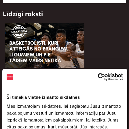
Līdzīgi raksti
Basketbolisti, kuri atteicās no brangiem
līgumiem un pie tādiem vairs netika
augusts 4, 2026
Šī tīmekļa vietne izmanto sīkdatnes
Basketbols ir viens no vislabāk apmaksātajiem sporta
Mēs izmantojam sīkdatnes, lai saglabātu Jūsu izmantoto
veidiem visā pasaulē. Vadošajiem spēlētājiem bieži
pakalpojumu vēsturi un izmantotu informāciju par Jūsu
vien tiek piedāvāti brangi līgumi. Lai vai […]
iepriekš izmantotajiem pakalpojumiem, lai ieteiktu Jums
citus pakalpojumus, kuri, mūsuprāt, Jūs interesēs.