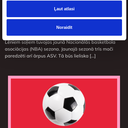
Ļaut atlasi
Vembanjama Eiropā: NBA mači jaunajā
sezonā, kas nenorisināsies ASV
Noraidīt
augusts 3, 2026
Lēniem soļiem tuvojas jaunā Nacionālās basketbola
asociācijas (NBA) sezona. Jaunajā sezonā trīs mači
paredzēti arī ārpus ASV. Tā būs lieliska […]