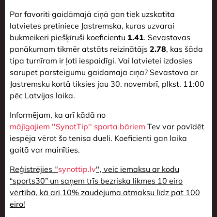
Par favorīti gaidāmajā cīņā gan tiek uzskatīta
latvietes pretiniece Jastremska, kuras uzvarai
bukmeikeri piešķīruši koeficientu
1.41
. Sevastovas
panākumam tikmēr atstāts reizinātājs
2.78
, kas šāda
tipa turnīram ir ļoti iespaidīgi. Vai latvietei izdosies
sarūpēt pārsteigumu gaidāmajā cīņā? Sevastova ar
Jastremsku kortā tiksies jau 30. novembrī, plkst. 11:00
pēc Latvijas laika.
Informējam, ka arī kādā no
mājīgajiem ''SynotTip'' sporta bāriem
Tev var pavīdēt
iespēja vērot šo tenisa dueli. Koeficienti gan laika
gaitā var mainīties.
Reģistrējies ''
synottip.lv
'', veic iemaksu ar kodu
“sports30” un saņem trīs bezriska likmes 10 eiro
vērtībā, kā arī 10% zaudējuma atmaksu līdz pat 100
eiro!