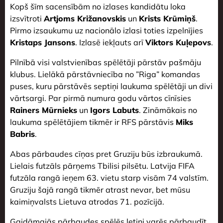
Kopš šīm sacensībām no izlases kandidātu loka
izsvītroti
Artjoms Križanovskis
un
Krists Krūmiņš
.
Pirmo izsaukumu uz nacionālo izlasi toties izpelnījies
Kristaps Jansons
. Izlasē iekļauts arī
Viktors Kuļepovs
.
Pilnībā visi valstvienības spēlētāji pārstāv pašmāju
klubus. Lielākā pārstāvniecība no ”Riga” komandas
puses, kuru pārstāvēs septiņi laukuma spēlētāji un divi
vārtsargi. Par pirmā numura godu vārtos cīnīsies
Rainers Mūrnieks
un
Igors Labuts
. Zināmākais no
laukuma spēlētājiem tikmēr ir RFS pārstāvis
Miks
Babris
.
Abas pārbaudes cīņas pret Gruziju būs izbraukumā.
Lielais futzāls pārņems Tbilisi pilsētu. Latvija FIFA
futzāla rangā ieņem 63. vietu starp visām 74 valstīm.
Gruziju šajā rangā tikmēr atrast nevar, bet mūsu
kaimiņvalsts Lietuva atrodas 71. pozīcijā.
Gaidāmajās pārbaudes spēlēs letiņi varēs pārbaudīt