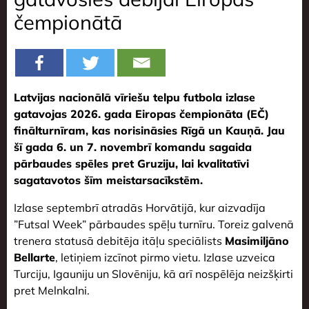
čempionātā
Latvijas nacionālā vīriešu telpu futbola izlase
gatavojas 2026. gada Eiropas čempionāta (EČ)
finālturnīram, kas norisināsies Rīgā un Kauņā. Jau
šī gada 6. un 7. novembrī komandu sagaida
pārbaudes spēles pret Gruziju, lai kvalitatīvi
sagatavotos šīm meistarsacīkstēm.
Izlase septembrī atradās Horvātijā, kur aizvadīja
”Futsal Week” pārbaudes spēļu turnīru. Toreiz galvenā
trenera statusā debitēja itāļu speciālists
Masimiljāno
Bellarte
, letiņiem izcīnot pirmo vietu. Izlase uzveica
Turciju, Igauniju un Slovēniju, kā arī nospēlēja neizšķirti
pret Melnkalni.