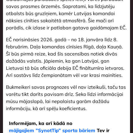
savas prasmes ārzemēs. Saprotami, ka līdzjutēju
atbalsts būs gruzīņiem, kamēr Latvijas komandai
nāksies cīnīties sakaitētā atmosfērā. Šie mači arī
parādīs, cik izlase ir patlaban gatava gaidāmajam EČ.
EČ norisināsies 2026. gadā – no 18. janvāra līdz 8.
februārim. Daļa komandas cīnīsies Rīgā, daļa Kauņā.
Šī būs pirmā reize, kad šīs sacensības notiek divās
dažādās valstīs. Jāpiemin, ka gan Latvijai, gan
Lietuvai tā būs oficiāla debija EČ finālturnīra ietvaros.
Arī sastāvs līdz čempionātam vēl var krasi mainīties.
Bukmeikeri savas prognozes vēl nav izteikuši, taču tas
varētu tikt darīts pavisam drīz. Seko līdzi informācijai
mūsu mājaslapā, lai nepalaistu garām dažādu
informāciju, kā arī spēļu koeficientus.
Informējam, ka arī kādā no
mājīgajiem ”SynotTip” sporta bāriem
Tev ir