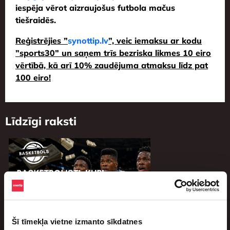
iespēja vērot aizraujošus futbola mačus
tiešraidēs.
Reģistrējies ”
synottip.lv
”, veic iemaksu ar kodu
”sports30” un saņem trīs bezriska likmes 10 eiro
vērtībā, kā arī 10% zaudējuma atmaksu līdz pat
100 eiro!
Līdzīgi raksti
Šī tīmekļa vietne izmanto sīkdatnes