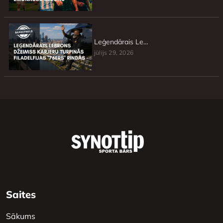
Leģendārais Lebrons Džeimss karjeru turpinās Filadelfijas ”76ers” rindās
jūlijs 29, 2026
Saites
Sākums