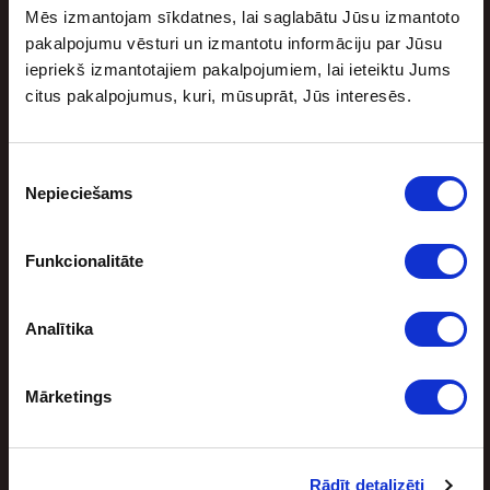
Basketbolisti, kuri atteicās no brangiem
Mēs izmantojam sīkdatnes, lai saglabātu Jūsu izmantoto
līgumiem un pie tādiem vairs netika
pakalpojumu vēsturi un izmantotu informāciju par Jūsu
augusts 4, 2026
iepriekš izmantotajiem pakalpojumiem, lai ieteiktu Jums
Basketbols ir viens no vislabāk apmaksātajiem sporta
citus pakalpojumus, kuri, mūsuprāt, Jūs interesēs.
veidiem visā pasaulē. Vadošajiem spēlētājiem bieži
vien tiek piedāvāti brangi līgumi. Lai vai […]
Piekrišanas
Nepieciešams
izvēle
Funkcionalitāte
Analītika
Pirmo reizi vēsturē Latvijas sieviešu
futbola klubs kvalificējies ČL otrajai
Mārketings
kārtai
augusts 4, 2026
Rādīt detalizēti
Eirokausu sezonu futbolā turpina Latvijas vadošā