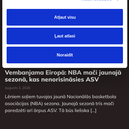
sieviešu komanda ”Riga”. Pirmo reizi Latvijas sieviešu
klubu futbola vēsturē kādai pašmāju komandai ir […]
Atļaut visu
Ļaut atlasi
Noraidīt
Vembanjama Eiropā: NBA mači jaunajā
sezonā, kas nenorisināsies ASV
augusts 3, 2026
Lēniem soļiem tuvojas jaunā Nacionālās basketbola
asociācijas (NBA) sezona. Jaunajā sezonā trīs mači
paredzēti arī ārpus ASV. Tā būs lieliska […]