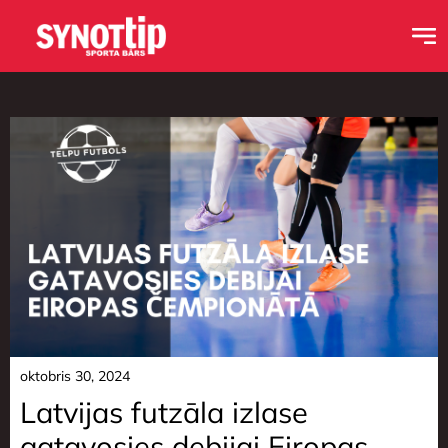
oktobris 30, 2024
Latvijas futzāla izlase
gatavosies debijai Eiropas