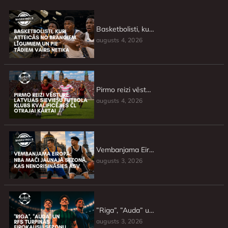
Basketbolisti, kuri atteicās no brangiem līgumiem un pie tādiem vairs netika
augusts 4, 2026
Pirmo reizi vēsturē Latvijas sieviešu futbola klubs kvalificējies ČL otrajai kārtai
augusts 4, 2026
Vembanjama Eiropā: NBA mači jaunajā sezonā, kas nenorisināsies ASV
augusts 3, 2026
”Riga”, ”Auda” un RFS turpinās Eirokausu sezonu
augusts 3, 2026