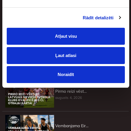
Rādīt detalizēti
Jaunākie
Atļaut visu
Ļaut atlasi
Basketbolisti, kuri atteicās no brangiem līgumiem un pie tādiem vairs netika
augusts 4, 2026
Noraidīt
Pirmo reizi vēsturē Latvijas sieviešu futbola klubs kvalificējies ČL otrajai kārtai
augusts 4, 2026
Vembanjama Eiropā: NBA mači jaunajā sezonā, kas nenorisināsies ASV