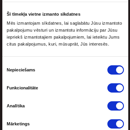
Lēniem soļiem tuvojas jaunā Nacionālās basketbola
asociācijas (NBA) sezona. Jaunajā sezonā trīs mači
Šī tīmekļa vietne izmanto sīkdatnes
paredzēti arī ārpus ASV. Tā būs lieliska […]
Mēs izmantojam sīkdatnes, lai saglabātu Jūsu izmantoto
pakalpojumu vēsturi un izmantotu informāciju par Jūsu
iepriekš izmantotajiem pakalpojumiem, lai ieteiktu Jums
citus pakalpojumus, kuri, mūsuprāt, Jūs interesēs.
Piekrišanas
Nepieciešams
izvēle
Funkcionalitāte
Sporta bonuss
Analītika
BEZRISKA LIKMES UN NAUDAS ATMAKSA
Mārketings