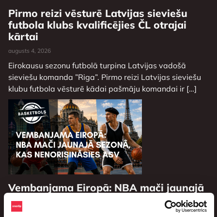
Pirmo reizi vēsturē Latvijas sieviešu
futbola klubs kvalificējies ČL otrajai
kārtai
augusts 4, 2026
Eirokausu sezonu futbolā turpina Latvijas vadošā
sieviešu komanda ”Riga”. Pirmo reizi Latvijas sieviešu
klubu futbola vēsturē kādai pašmāju komandai ir […]
Vembanjama Eiropā: NBA mači jaunajā
sezonā, kas nenorisināsies ASV
augusts 3, 2026