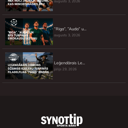
augusts 3, 2026
”Riga”, ”Auda” un RFS turpinās Eirokausu sezonu
augusts 3, 2026
Leģendārais Lebrons Džeimss karjeru turpinās Filadelfijas ”76ers” rindās
jūlijs 29, 2026