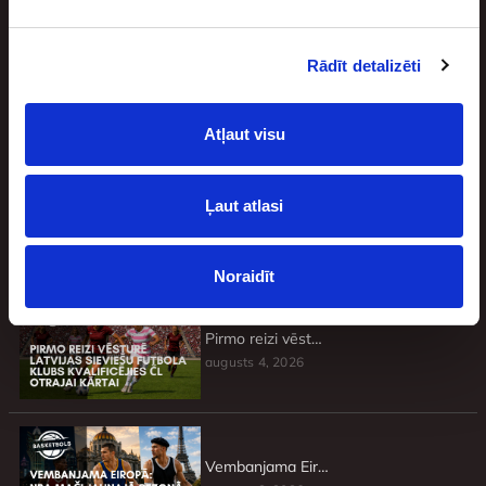
Rādīt detalizēti
Jaunākie
Atļaut visu
Ļaut atlasi
Basketbolisti, kuri atteicās no brangiem līgumiem un pie tādiem vairs netika
augusts 4, 2026
Noraidīt
Pirmo reizi vēsturē Latvijas sieviešu futbola klubs kvalificējies ČL otrajai kārtai
augusts 4, 2026
Vembanjama Eiropā: NBA mači jaunajā sezonā, kas nenorisināsies ASV