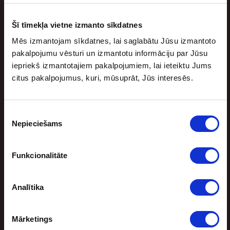
Lēniem soļiem tuvojas jaunā Nacionālās basketbola
asociācijas (NBA) sezona. Jaunajā sezonā trīs mači
Šī tīmekļa vietne izmanto sīkdatnes
paredzēti arī ārpus ASV. Tā būs lieliska […]
Mēs izmantojam sīkdatnes, lai saglabātu Jūsu izmantoto
pakalpojumu vēsturi un izmantotu informāciju par Jūsu
iepriekš izmantotajiem pakalpojumiem, lai ieteiktu Jums
citus pakalpojumus, kuri, mūsuprāt, Jūs interesēs.
Piekrišanas
Nepieciešams
izvēle
Funkcionalitāte
Sporta bonuss
Analītika
BEZRISKA LIKMES UN NAUDAS ATMAKSA
Mārketings