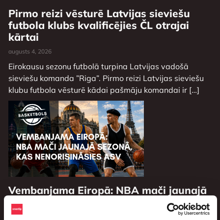
Pirmo reizi vēsturē Latvijas sieviešu
futbola klubs kvalificējies ČL otrajai
kārtai
augusts 4, 2026
Eirokausu sezonu futbolā turpina Latvijas vadošā
sieviešu komanda ”Riga”. Pirmo reizi Latvijas sieviešu
klubu futbola vēsturē kādai pašmāju komandai ir […]
Vembanjama Eiropā: NBA mači jaunajā
sezonā, kas nenorisināsies ASV
augusts 3, 2026