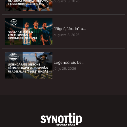
augusts 3, 2026
”Riga”, ”Auda” un RFS turpinās Eirokausu sezonu
augusts 3, 2026
Leģendārais Lebrons Džeimss karjeru turpinās Filadelfijas ”76ers” rindās
jūlijs 29, 2026