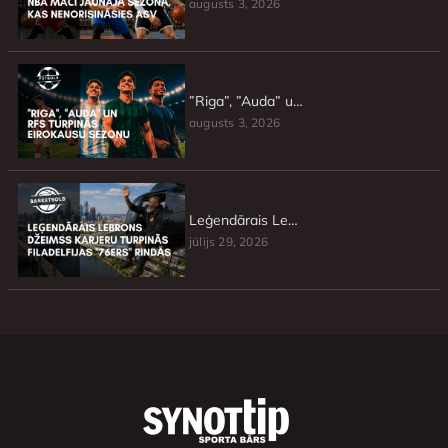
augusts 3, 2026
”Riga”, ”Auda” un RFS turpinās Eirokausu sezonu
augusts 3, 2026
Leģendārais Lebrons Džeimss karjeru turpinās Filadelfijas ”76ers” rindās
jūlijs 29, 2026