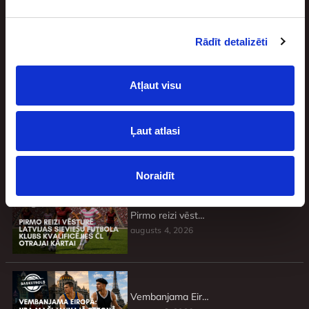
Rādīt detalizēti
Jaunākie
Atļaut visu
Ļaut atlasi
Basketbolisti, kuri atteicās no brangiem līgumiem un pie tādiem vairs netika
augusts 4, 2026
Noraidīt
Pirmo reizi vēsturē Latvijas sieviešu futbola klubs kvalificējies ČL otrajai kārtai
augusts 4, 2026
Vembanjama Eiropā: NBA mači jaunajā sezonā, kas nenorisināsies ASV