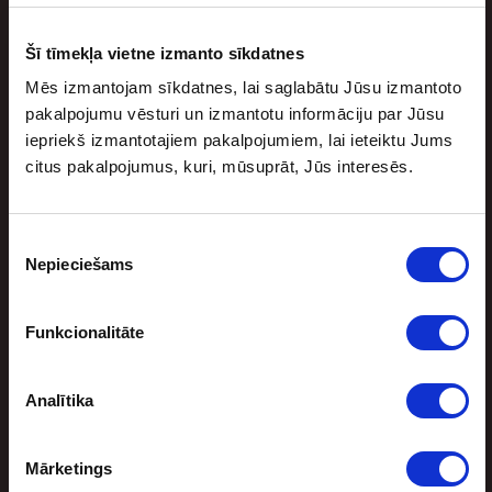
Lēniem soļiem tuvojas jaunā Nacionālās basketbola
asociācijas (NBA) sezona. Jaunajā sezonā trīs mači
Šī tīmekļa vietne izmanto sīkdatnes
paredzēti arī ārpus ASV. Tā būs lieliska […]
Mēs izmantojam sīkdatnes, lai saglabātu Jūsu izmantoto
pakalpojumu vēsturi un izmantotu informāciju par Jūsu
iepriekš izmantotajiem pakalpojumiem, lai ieteiktu Jums
citus pakalpojumus, kuri, mūsuprāt, Jūs interesēs.
Piekrišanas
Nepieciešams
izvēle
Funkcionalitāte
Sporta bonuss
Analītika
BEZRISKA LIKMES UN NAUDAS ATMAKSA
Mārketings