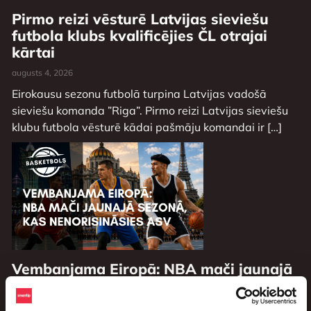
Pirmo reizi vēsturē Latvijas sieviešu
futbola klubs kvalificējies ČL otrajai
kārtai
augusts 4, 2026
Eirokausu sezonu futbolā turpina Latvijas vadošā
sieviešu komanda ”Riga”. Pirmo reizi Latvijas sieviešu
klubu futbola vēsturē kādai pašmāju komandai ir […]
Vembanjama Eiropā: NBA mači jaunajā
sezonā, kas nenorisināsies ASV
augusts 3, 2026