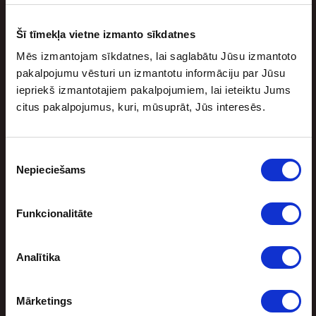
Lēniem soļiem tuvojas jaunā Nacionālās basketbola
asociācijas (NBA) sezona. Jaunajā sezonā trīs mači
Šī tīmekļa vietne izmanto sīkdatnes
paredzēti arī ārpus ASV. Tā būs lieliska […]
Mēs izmantojam sīkdatnes, lai saglabātu Jūsu izmantoto
pakalpojumu vēsturi un izmantotu informāciju par Jūsu
iepriekš izmantotajiem pakalpojumiem, lai ieteiktu Jums
citus pakalpojumus, kuri, mūsuprāt, Jūs interesēs.
Piekrišanas
Nepieciešams
izvēle
Funkcionalitāte
Sporta bonuss
Analītika
BEZRISKA LIKMES UN NAUDAS ATMAKSA
Mārketings