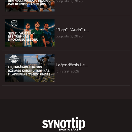
augusts 3, 2026
”Riga”, ”Auda” un RFS turpinās Eirokausu sezonu
augusts 3, 2026
Leģendārais Lebrons Džeimss karjeru turpinās Filadelfijas ”76ers” rindās
jūlijs 29, 2026