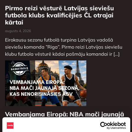
Pirmo reizi vēsturē Latvijas sieviešu
futbola klubs kvalificējies ČL otrajai
kārtai
augusts 4, 2026
Eirokausu sezonu futbolā turpina Latvijas vadošā
sieviešu komanda ”Riga”. Pirmo reizi Latvijas sieviešu
klubu futbola vēsturē kādai pašmāju komandai ir […]
Vembanjama Eiropā: NBA mači jaunajā
sezonā, kas nenorisināsies ASV
augusts 3, 2026