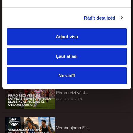
Rādīt detalizēti
Jaunākie
Atļaut visu
Ļaut atlasi
Basketbolisti, kuri atteicās no brangiem līgumiem un pie tādiem vairs netika
augusts 4, 2026
Noraidīt
Pirmo reizi vēsturē Latvijas sieviešu futbola klubs kvalificējies ČL otrajai kārtai
augusts 4, 2026
Vembanjama Eiropā: NBA mači jaunajā sezonā, kas nenorisināsies ASV