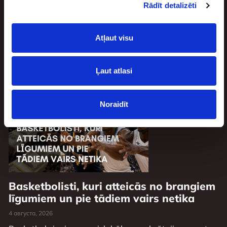
Reģistrējies ”
synottip.lv
”, veic iemaksu ar kodu
Rādīt detalizēti
”sports30” un saņem trīs bezriska likmes 10 eiro
vērtībā, kā arī 10% zaudējuma atmaksu līdz pat
Atļaut visu
100 eiro!
Ļaut atlasi
Похожие статьи
Noraidīt
Basketbolisti, kuri atteicās no brangiem
līgumiem un pie tādiem vairs netika
4 августа, 2026