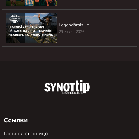
Leģendārais Lebrons Džeimss karjeru turpinās Filadelfijas »76ers» rindās
29 июля, 2026
Ссылки
Главная страница