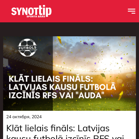
24 октября, 2024
Klāt lielais fināls: Latvijas
kausu futbolā izcīnīs RFS vai