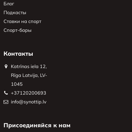
Блог
Подкасты
Ставки на спорт
Спорт-бары
Контакты
Katrīnas iela 12,
Rīga Latvija, LV-
1045
+37120200693
info@synottip.lv
Присоединяйся к нам