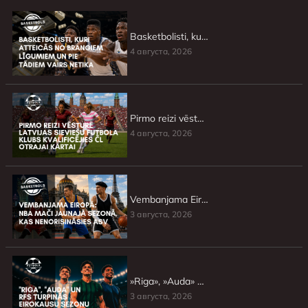
Basketbolisti, kuri atteicās no brangiem līgumiem un pie tādiem vairs netika
4 августа, 2026
Pirmo reizi vēsturē Latvijas sieviešu futbola klubs kvalificējies ČL otrajai kārtai
4 августа, 2026
Vembanjama Eiropā: NBA mači jaunajā sezonā, kas nenorisināsies ASV
3 августа, 2026
»Riga», »Auda» un RFS turpinās Eirokausu sezonu
3 августа, 2026