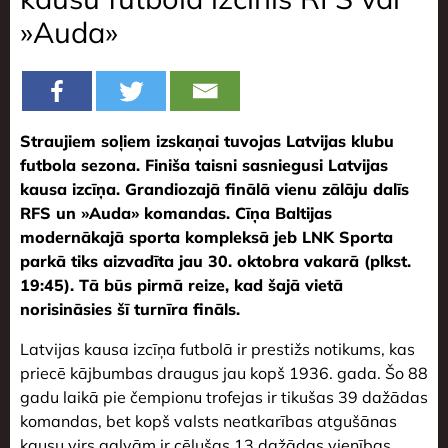
»Auda»
Straujiem soļiem izskaņai tuvojas Latvijas klubu
futbola sezona. Finiša taisni sasniegusi Latvijas
kausa izcīņa. Grandiozajā finālā vienu zālāju dalīs
RFS un »Auda» komandas. Cīņa Baltijas
modernākajā sporta kompleksā jeb LNK Sporta
parkā tiks aizvadīta jau 30. oktobra vakarā (plkst.
19:45). Tā būs pirmā reize, kad šajā vietā
norisināsies šī turnīra fināls.
Latvijas kausa izcīņa futbolā ir prestižs notikums, kas
priecē kājbumbas draugus jau kopš 1936. gada. Šo 88
gadu laikā pie čempionu trofejas ir tikušas 39 dažādas
komandas, bet kopš valsts neatkarības atgušānas
kausu virs galvām ir cēlušas 13 dažādas vienības.