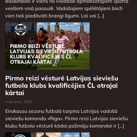
Basketbols ir viens no vislabāk apmaksātajiem sporta
veidiem visā pasaulē. Vadošajiem spēlētājiem bieži
vien tiek piedāvāti brangi līgumi. Lai vai […]
Pirmo reizi vēsturē Latvijas sieviešu
futbola klubs kvalificējies ČL otrajai
kārtai
4 августа, 2026
Eirokausu sezonu futbolā turpina Latvijas vadošā
sieviešu komanda »Riga». Pirmo reizi Latvijas sieviešu
klubu futbola vēsturē kādai pašmāju komandai ir […]