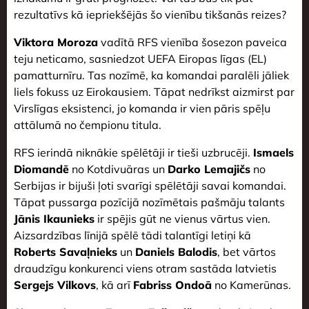
rezultatīvs kā iepriekšējās šo vienību tikšanās reizes?
Viktora Moroza
vadītā RFS vienība šosezon paveica
teju neticamo, sasniedzot UEFA Eiropas līgas (EL)
pamatturnīru. Tas nozīmē, ka komandai paralēli jāliek
liels fokuss uz Eirokausiem. Tāpat nedrīkst aizmirst par
Virslīgas eksistenci, jo komanda ir vien pāris spēļu
attālumā no čempionu titula.
RFS ierindā niknākie spēlētāji ir tieši uzbrucēji.
Ismaels
Diomandē
no Kotdivuāras un
Darko Lemajičs
no
Serbijas ir bijuši ļoti svarīgi spēlētāji savai komandai.
Tāpat pussarga pozīcijā nozīmētais pašmāju talants
Jānis Ikaunieks
ir spējis gūt ne vienus vārtus vien.
Aizsardzības līnijā spēlē tādi talantīgi letiņi kā
Roberts Savaļnieks
un
Daniels Balodis
, bet vārtos
draudzīgu konkurenci viens otram sastāda latvietis
Sergejs Vilkovs
, kā arī
Fabriss Ondoā
no Kamerūnas.