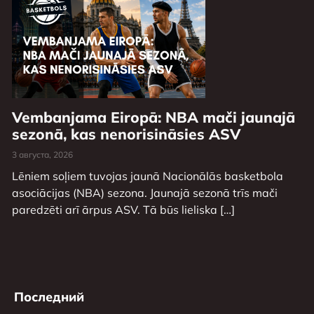
Vembanjama Eiropā: NBA mači jaunajā
sezonā, kas nenorisināsies ASV
3 августа, 2026
Lēniem soļiem tuvojas jaunā Nacionālās basketbola
asociācijas (NBA) sezona. Jaunajā sezonā trīs mači
paredzēti arī ārpus ASV. Tā būs lieliska […]
Последний