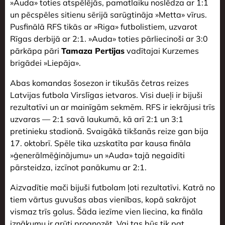
»Auda» toties atspēlējās, pamatlaiku noslēdza ar 1:1
un pēcspēles sitienu sērijā sarūgtināja »Metta» vīrus.
Pusfinālā RFS tikās ar »Riga» futbolistiem, uzvarot
Rīgas derbijā ar 2:1. »Auda» toties pārliecinoši ar 3:0
pārkāpa pāri
Tamaza Pertijas
vadītajai Kurzemes
brigādei »Liepāja».
Abas komandas šosezon ir tikušās četras reizes
Latvijas futbola Virslīgas ietvaros. Visi dueļi ir bijuši
rezultatīvi un ar mainīgām sekmēm. RFS ir iekrājusi trīs
uzvaras — 2:1 savā laukumā, kā arī 2:1 un 3:1
pretinieku stadionā. Svaigākā tikšanās reize gan bija
17. oktobrī. Spēle tika uzskatīta par kausa fināla
»ģenerālmēģinājumu» un »Auda» tajā negaidīti
pārsteidza, izcīnot panākumu ar 2:1.
Aizvadītie mači bijuši futbolam ļoti rezultatīvi. Katrā no
tiem vārtus guvušas abas vienības, kopā sakrājot
vismaz trīs golus. Šāda iezīme vien liecina, ka fināla
iznākumu ir grūti prognozēt. Vai tas būs tik pat