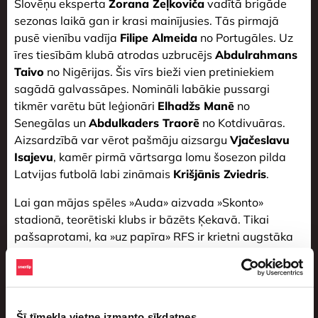
Slovēņu eksperta
Zorana Zeļkoviča
vadītā brigāde
sezonas laikā gan ir krasi mainījusies. Tās pirmajā
pusē vienību vadīja
Filipe Almeida
no Portugāles. Uz
īres tiesībām klubā atrodas uzbrucējs
Abdulrahmans
Taivo
no Nigērijas. Šis vīrs bieži vien pretiniekiem
sagādā galvassāpes. Nomināli labākie pussargi
tikmēr varētu būt leģionāri
Elhadžs Manē
no
Senegālas un
Abdulkaders Traorē
no Kotdivuāras.
Aizsardzībā var vērot pašmāju aizsargu
Vjačeslavu
Isajevu
, kamēr pirmā vārtsarga lomu šosezon pilda
Latvijas futbolā labi zināmais
Krišjānis Zviedris
.
Lai gan mājas spēles »Auda» aizvada »Skonto»
stadionā, teorētiski klubs ir bāzēts Ķekavā. Tikai
pašsaprotami, ka »uz papīra» RFS ir krietni augstāka
kalibra komanda. Tieši RFS var uzskatīt par Latvijas
futbola pašreizējo flagmani. Lai arī 2023. gadā
»Auda» ieguva savas pirmās Virslīgas medaļas,
izcīnot trešo vietu, kluba cerības uz RFS pārspēšanu
Šī tīmekļa vietne izmanto sīkdatnes