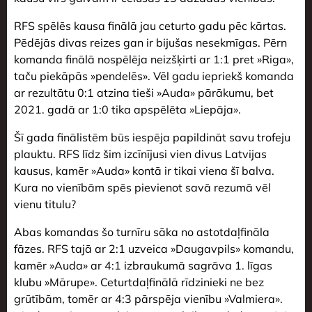
RFS spēlēs kausa finālā jau ceturto gadu pēc kārtas.
Pēdējās divas reizes gan ir bijušas nesekmīgas. Pērn
komanda finālā nospēlēja neizšķirti ar 1:1 pret »Riga»,
taču piekāpās »pendelēs». Vēl gadu iepriekš komanda
ar rezultātu 0:1 atzina tieši »Auda» pārākumu, bet
2021. gadā ar 1:0 tika apspēlēta »Liepāja».
Šī gada finālistēm būs iespēja papildināt savu trofeju
plauktu. RFS līdz šim izcīnījusi vien divus Latvijas
kausus, kamēr »Auda» kontā ir tikai viena šī balva.
Kura no vienībām spēs pievienot savā rezumā vēl
vienu titulu?
Abas komandas šo turnīru sāka no astotdaļfināla
fāzes. RFS tajā ar 2:1 uzveica »Daugavpils» komandu,
kamēr »Auda» ar 4:1 izbraukumā sagrāva 1. līgas
klubu »Mārupe». Ceturtdaļfinālā rīdzinieki ne bez
grūtībām, tomēr ar 4:3 pārspēja vienību »Valmiera».