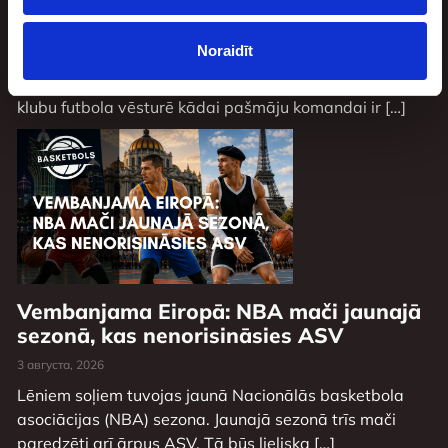
4 августа, 2026
Noraidīt
Eirokausu sezonu futbolā turpina Latvijas vadošā
sieviešu komanda »Riga». Pirmo reizi Latvijas sieviešu
klubu futbola vēsturē kādai pašmāju komandai ir […]
Vembanjama Eiropā: NBA mači jaunajā
sezonā, kas nenorisināsies ASV
3 августа, 2026
Lēniem soļiem tuvojas jaunā Nacionālās basketbola
asociācijas (NBA) sezona. Jaunajā sezonā trīs mači
paredzēti arī ārpus ASV. Tā būs lieliska […]