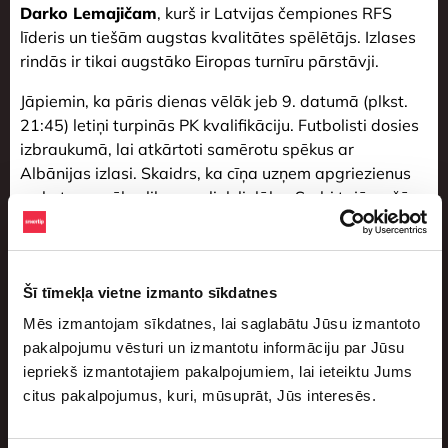
Darko Lemajičam
, kurš ir Latvijas čempiones RFS
līderis un tiešām augstas kvalitātes spēlētājs. Izlases
rindās ir tikai augstāko Eiropas turnīru pārstāvji.
Jāpiemin, ka pāris dienas vēlāk jeb 9. datumā (plkst.
21:45) letiņi turpinās PK kvalifikāciju. Futbolisti dosies
izbraukumā, lai atkārtoti samērotu spēkus ar
Albānijas izlasi. Skaidrs, ka cīņa uzņem apgriezienus
un katras spēles likme paliek lielāka. Serbi tajā pašā
dienā centīsies pārsteigt angļus.
Похожие статьи
Šī tīmekļa vietne izmanto sīkdatnes
Mēs izmantojam sīkdatnes, lai saglabātu Jūsu izmantoto
pakalpojumu vēsturi un izmantotu informāciju par Jūsu
iepriekš izmantotajiem pakalpojumiem, lai ieteiktu Jums
citus pakalpojumus, kuri, mūsuprāt, Jūs interesēs.