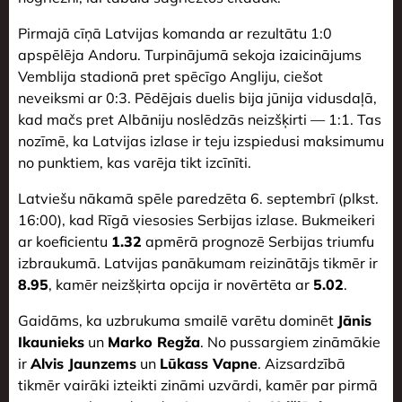
Pirmajā cīņā Latvijas komanda ar rezultātu 1:0
apspēlēja Andoru. Turpinājumā sekoja izaicinājums
Vemblija stadionā pret spēcīgo Angliju, ciešot
neveiksmi ar 0:3. Pēdējais duelis bija jūnija vidusdaļā,
kad mačs pret Albāniju noslēdzās neizšķirti — 1:1. Tas
nozīmē, ka Latvijas izlase ir teju izspiedusi maksimumu
no punktiem, kas varēja tikt izcīnīti.
Latviešu nākamā spēle paredzēta 6. septembrī (plkst.
16:00), kad Rīgā viesosies Serbijas izlase. Bukmeikeri
ar koeficientu
1.32
apmērā prognozē Serbijas triumfu
izbraukumā. Latvijas panākumam reizinātājs tikmēr ir
8.95
, kamēr neizšķirta opcija ir novērtēta ar
5.02
.
Gaidāms, ka uzbrukuma smailē varētu dominēt
Jānis
Ikaunieks
un
Marko Regža
. No pussargiem zināmākie
ir
Alvis Jaunzems
un
Lūkass Vapne
. Aizsardzībā
tikmēr vairāki izteikti zināmi uzvārdi, kamēr par pirmā