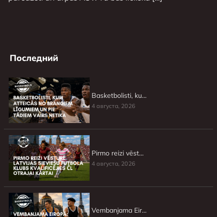
Последний
Basketbolisti, kuri atteicās no brangiem līgumiem un pie tādiem vairs netika
4 августа, 2026
Pirmo reizi vēsturē Latvijas sieviešu futbola klubs kvalificējies ČL otrajai kārtai
4 августа, 2026
Vembanjama Eiropā: NBA mači jaunajā sezonā, kas nenorisināsies ASV