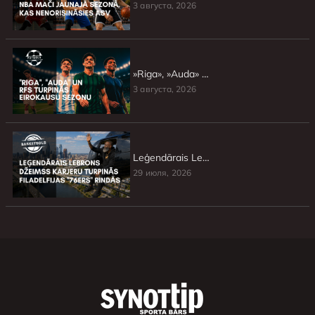
3 августа, 2026
»Riga», »Auda» un RFS turpinās Eirokausu sezonu
3 августа, 2026
Leģendārais Lebrons Džeimss karjeru turpinās Filadelfijas »76ers» rindās
29 июля, 2026