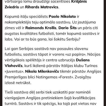
vārtsarga lomu draudzīgi sacentīsies
Krišjānis
Zviedris
un
Rihards Matrevics
.
Kopumā itāļu speciālists
Paolo Nikolato
ir
nokomplektējis teju optimālo sastāvu. Uz jautājuma
zīmes vēl ir
Raimonds Krollis
,
Dario Šits
un pāris citi
augstas kvalitātes futbolisti, tomēr kopumā sastāvs ir
labs. Vai ar to būs gana, lai šokētu Serbiju?
Lai gan Serbijas sastāvā nav pasaules slavenu
futbolistu, sastāvs tāpat ir varens «uz papīra». Nācijas
vērtīgākais spēlētājs ir centra uzbrucējs
Dušans
Vlahovičs
, kurš ikdienā pārstāv Itālijas klubu Turīnas
«Juventus».
Nikola Milenkovičs
tikmēr pārstāv Anglijas
Premjerlīgas blici Notingemas «Forest». Zvaigžņu
izlasē netrūkst.
Tieši sastāva dēļ serbi tiek uzskatīti par nomināli
vienīgajiem Anglijas pretiniekiem šajā kvalifikācijas
turnīrā. Sastāvs ir tik spēcīgs, ka tajā pat vietas nav