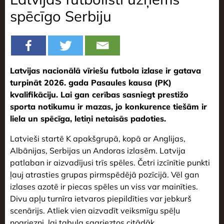
spēcīgo Serbiju
Latvijas nacionālā vīriešu futbola izlase ir gatava
turpināt 2026. gada Pasaules kausa (PK)
kvalifikāciju. Lai gan cerības sasniegt prestižo
sporta notikumu ir mazas, jo konkurence tiešām ir
liela un spēcīga, letiņi netaisās padoties.
Latvieši startē K apakšgrupā, kopā ar Anglijas,
Albānijas, Serbijas un Andoras izlasēm. Latvija
patlaban ir aizvadījusi trīs spēles. Četri izcīnītie punkti
ļauj atrasties grupas pirmspēdējā pozīcijā. Vēl gan
izlases azotē ir piecas spēles un viss var mainīties.
Divu apļu turnīra ietvaros piepildīties var jebkurš
scenārijs. Atliek vien aizvadīt veiksmīgu spēļu
nogriezni, lai tabula sagrieztos citādāk.