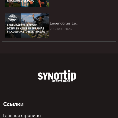
Leģendārais Lebrons Džeimss karjeru turpinās Filadelfijas »76ers» rindās
29 июля, 2026
Ссылки
Главная страница