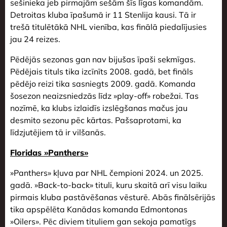
sešinieka jeb pirmajām sešām šīs līgas komandām.
Detroitas kluba īpašumā ir 11 Stenlija kausi. Tā ir
trešā titulētākā NHL vienība, kas finālā piedalījusies
jau 24 reizes.
Pēdējās sezonas gan nav bijušas īpaši sekmīgas.
Pēdējais tituls tika izcīnīts 2008. gadā, bet fināls
pēdējo reizi tika sasniegts 2009. gadā. Komanda
šosezon neaizsniedzās līdz »play-off» robežai. Tas
nozīmē, ka klubs izlaidīs izslēgšanas mačus jau
desmito sezonu pēc kārtas. Pašsaprotami, ka
līdzjutējiem tā ir vilšanās.
Floridas »Panthers»
»Panthers» kļuva par NHL čempioni 2024. un 2025.
gadā. »Back-to-back» tituli, kuru skaitā arī visu laiku
pirmais kluba pastāvēšanas vēsturē. Abās finālsērijās
tika apspēlēta Kanādas komanda Edmontonas
»Oilers». Pēc diviem tituliem gan sekoja pamatīgs