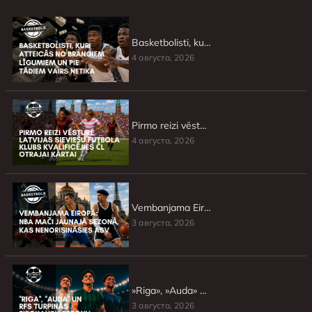
Basketbolisti, kuri atteicās no brangiem līgumiem un pie tādiem vairs netika
4 августа, 2026
Pirmo reizi vēsturē Latvijas sieviešu futbola klubs kvalificējies ČL otrajai kārtai
4 августа, 2026
Vembanjama Eiropā: NBA mači jaunajā sezonā, kas nenorisināsies ASV
3 августа, 2026
»Riga», »Auda» un RFS turpinās Eirokausu sezonu
3 августа, 2026