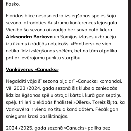
fiasko.
Floridas blice nesasniedza izslēgšanas spēles šajā
sezonā, atrodoties Austrumu konferences lejasgalā.
Vienība šo sezonu aizvadīja bez savainotā līdera
Aleksandra Barkova
un Somijas izlases uzbrucēja
iztrūkums izrādījās noteicošs. »Panthers» ne vien
netika līdz izslēgšanas spēlēm, bet no tām atpalika
pat ar ievērojamu punktu starpību.
Vankūveras »Canucks»
Negaidīti vāja šī sezona bija arī »Canucks» komandai.
Vēl 2023./2024. gada sezonā šis klubs aizsniedzās
līdz izslēgšanas spēļu otrajai kārtai, kurā gan septiņu
spēļu trillerī piekāpās finālistei »Oilers». Toreiz šķita, ka
Vankuvēra ir viena no titula kandidātēm. Pēcāk gan
sniegums krasi pasliktinājās.
2024./2025. gada sezonā »Canucks» palika bez