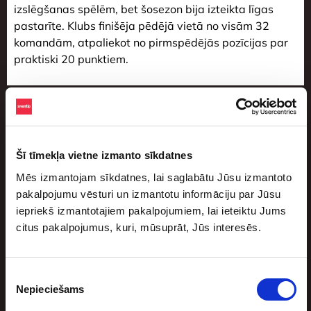
izslēgšanas spēlēm, bet šosezon bija izteikta līgas
pastarīte. Klubs finišēja pēdējā vietā no visām 32
komandām, atpaliekot no pirmspēdējās pozīcijas par
praktiski 20 punktiem.
Похожие статьи
Šī tīmekļa vietne izmanto sīkdatnes
Mēs izmantojam sīkdatnes, lai saglabātu Jūsu izmantoto
pakalpojumu vēsturi un izmantotu informāciju par Jūsu
iepriekš izmantotajiem pakalpojumiem, lai ieteiktu Jums
citus pakalpojumus, kuri, mūsuprāt, Jūs interesēs.
Basketbolisti, kuri atteicās no brangiem
līgumiem un pie tādiem vairs netika
Piekrišanas
Nepieciešams
izvēle
4 августа, 2026