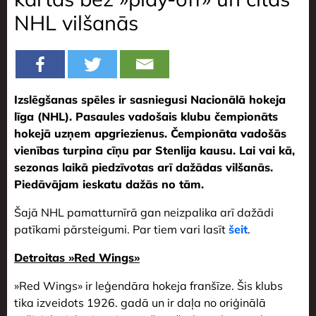
NHL vilšanās
Izslēgšanas spēles ir sasniegusi Nacionālā hokeja
līga (NHL). Pasaules vadošais klubu čempionāts
hokejā uzņem apgriezienus. Čempionāta vadošās
vienības turpina cīņu par Stenlija kausu. Lai vai kā,
sezonas laikā piedzīvotas arī dažādas vilšanās.
Piedāvājam ieskatu dažās no tām.
Šajā NHL pamatturnīrā gan neizpalika arī dažādi
patīkami pārsteigumi. Par tiem vari lasīt
šeit
.
Detroitas »Red Wings»
»Red Wings» ir leģendāra hokeja franšīze. Šis klubs
tika izveidots 1926. gadā un ir daļa no oriģinālā