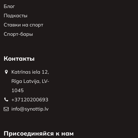
Блог
Подкасты
Ставки на спорт
Спорт-бары
Контакты
Katrīnas iela 12,
Rīga Latvija, LV-
1045
+37120200693
info@synottip.lv
Присоединяйся к нам