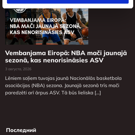
Vembanjama Eiropā: NBA mači jaunajā
sezonā, kas nenorisināsies ASV
3 августа, 2026
Lēniem soļiem tuvojas jaunā Nacionālās basketbola
asociācijas (NBA) sezona. Jaunajā sezonā trīs mači
paredzēti arī ārpus ASV. Tā būs lieliska […]
Последний