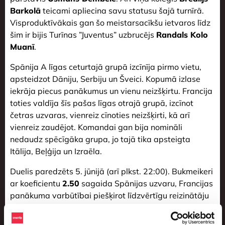
Barkolā
teicami apliecina savu statusu šajā turnīrā.
Visproduktīvākais gan šo meistarsacīkšu ietvaros līdz
šim ir bijis Turīnas ”Juventus” uzbrucējs
Randals Kolo
Muanī
.
Spānija A līgas ceturtajā grupā izcīnīja pirmo vietu,
apsteidzot Dāniju, Serbiju un Šveici. Kopumā izlase
iekrāja piecus panākumus un vienu neizšķirtu. Francija
toties valdīja šīs pašas līgas otrajā grupā, izcīnot
četras uzvaras, vienreiz cīnoties neizšķirti, kā arī
vienreiz zaudējot. Komandai gan bija nomināli
nedaudz spēcīgāka grupa, jo tajā tika apsteigta
Itālija, Beļģija un Izraēla.
Duelis paredzēts 5. jūnijā (arī plkst. 22:00). Bukmeikeri
ar koeficientu
2.50
sagaida Spānijas uzvaru, Francijas
panākuma varbūtībai piešķirot līdzvērtīgu reizinātāju
3.03
. ”Niča” –
3.22
. Mājinieces statusā nebūs neviena
no komandām, jo spēle tiks aizvadīta Vācijas pilsētā