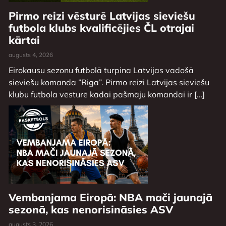
Pirmo reizi vēsturē Latvijas sieviešu
futbola klubs kvalificējies ČL otrajai
kārtai
augusts 4, 2026
Eirokausu sezonu futbolā turpina Latvijas vadošā
sieviešu komanda ”Riga”. Pirmo reizi Latvijas sieviešu
klubu futbola vēsturē kādai pašmāju komandai ir […]
Vembanjama Eiropā: NBA mači jaunajā
sezonā, kas nenorisināsies ASV
augusts 3, 2026