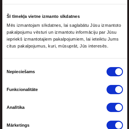
Štutgartē – ”Mercedes-Benz” arēnā.
Seko līdzi informācijai mūsu mājaslapā, lai nepalaistu
Šī tīmekļa vietne izmanto sīkdatnes
garām ne vien svarīgākās futbola aktivitātes, bet arī
Mēs izmantojam sīkdatnes, lai saglabātu Jūsu izmantoto
citus sporta jaunumus.
pakalpojumu vēsturi un izmantotu informāciju par Jūsu
iepriekš izmantotajiem pakalpojumiem, lai ieteiktu Jums
Informējam, ka arī kādā no
citus pakalpojumus, kuri, mūsuprāt, Jūs interesēs.
mājīgajiem ”SynotTip” sporta bāriem
Tev ir iespēja
vērot elpu aizraujošus futbola mačus tiešraidēs.
Reģistrējies ”
synottip.lv
”, veic iemaksu ar kodu
Piekrišanas
Nepieciešams
”sports30” un saņem trīs bezriska likmes 10 eiro
izvēle
vērtībā, kā arī 10% zaudējuma atmaksu līdz pat
100 eiro!
Funkcionalitāte
Līdzīgi raksti
Analītika
Mārketings