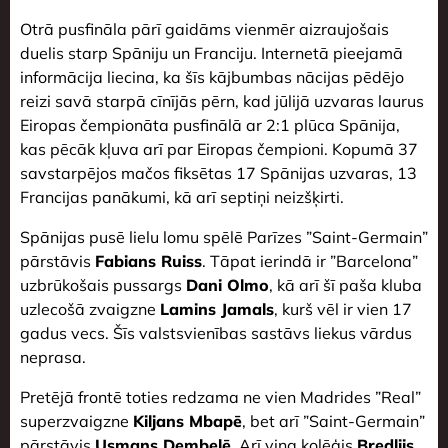
Otrā pusfināla pārī gaidāms vienmēr aizraujošais
duelis starp Spāniju un Franciju. Internetā pieejamā
informācija liecina, ka šīs kājbumbas nācijas pēdējo
reizi savā starpā cīnījās pērn, kad jūlijā uzvaras laurus
Eiropas čempionāta pusfinālā ar 2:1 plūca Spānija,
kas pēcāk kļuva arī par Eiropas čempioni. Kopumā 37
savstarpējos mačos fiksētas 17 Spānijas uzvaras, 13
Francijas panākumi, kā arī septiņi neizšķirti.
Spānijas pusē lielu lomu spēlē Parīzes ”Saint-Germain”
pārstāvis
Fabians Ruiss
. Tāpat ierindā ir ”Barcelona”
uzbrūkošais pussargs
Dani Olmo
, kā arī šī paša kluba
uzlecošā zvaigzne
Lamins Jamals
, kurš vēl ir vien 17
gadus vecs. Šīs valstsvienības sastāvs liekus vārdus
neprasa.
Pretējā frontē toties redzama ne vien Madrides ”Real”
superzvaigzne
Kiljans Mbapē
, bet arī ”Saint-Germain”
pārstāvis
Usmans Dembelē
. Arī viņa kolēģis
Bredlijs