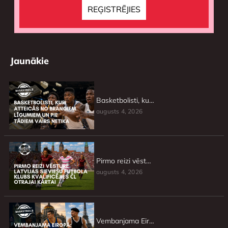
Jaunākie
Basketbolisti, kuri atteicās no brangiem līgumiem un pie tādiem vairs netika
augusts 4, 2026
Pirmo reizi vēsturē Latvijas sieviešu futbola klubs kvalificējies ČL otrajai kārtai
augusts 4, 2026
Vembanjama Eiropā: NBA mači jaunajā sezonā, kas nenorisināsies ASV