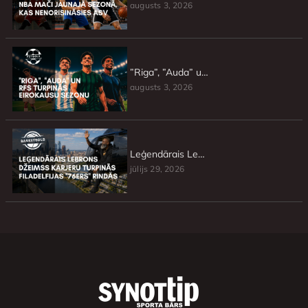
augusts 3, 2026
”Riga”, ”Auda” un RFS turpinās Eirokausu sezonu
augusts 3, 2026
Leģendārais Lebrons Džeimss karjeru turpinās Filadelfijas ”76ers” rindās
jūlijs 29, 2026