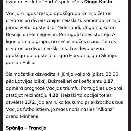
dzimtenes klubā ”Porto” spēlējošais
Diogo Kosta
.
Vācija A līgas trešajā apakšgrupā izcīnīja četras
uzvaras un divreiz cīnījās neizšķirti. Komanda izcīnīja
pirmo vietu, apsteidzot Nīderlandi, Ungāriju, kā arī
Bosniju un Hercegovinu. Portugāļi toties startēja A
līgas pirmajā grupā, arī sešos mačos izcīnot četras
uzvaras un divus neizšķirtus. Tas deva uzvaru
apakšgrupā, apsteidzot gan Horvātiju, gan Skotiju,
gan arī Poliju.
Šis mačs tiks aizvadīts 4. jūnija vakarā (plkst. 22:00
pēc Latvijas laika). Bukmeikeri ar koeficientu
1.87
apmērā prognozē Vācijas triumfu, Portugāles uzvarai
atstājot reizinātāju
4.20
. Neizšķirta opcijai toties
atvēlēts
3.72
. Jāpiemin, ka laukuma priekšrocības būs
Vācijas futbolistiem, jo mačs norisināsies ”Allianz”
arēnā Minhenē.
Spānija – Francija