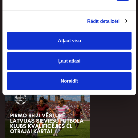
Rādīt detalizēti
Atļaut visu
Basketbolisti, kuri atteicās no brangiem
līgumiem un pie tādiem vairs netika
Ļaut atlasi
augusts 4, 2026
Basketbols ir viens no vislabāk apmaksātajiem sporta
veidiem visā pasaulē. Vadošajiem spēlētājiem bieži
Noraidīt
vien tiek piedāvāti brangi līgumi. Lai vai […]