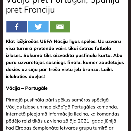
pret Franciju
Klāt izšķirošās UEFA Nāciju līgas spēles. Uz uzvaru
visā turnīrā pretendē vairs tikai četras futbola
izlases. Sākumā tiks aizvadīta pusfinālu kārta. Abu
pāru uzvarētājas sasniegs finālu, kamēr zaudētājas
dosies uz cīņu par trešo vietu jeb bronzu. Laiks
ielūkoties dueļos!
Vācija – Portugāle
Pirmajā pusfināla pārī spēkus samēros spēcīgā
Vācijas izlase un nepiekāpīgā Portugāles komanda.
Internetā pieejamā informācija liecina, ka komandas
pēdējo reizi tikās uz viena zālāja 2021. gada jūnijā,
kad Eiropas čempionāta ietvaros grupu turnīrā ar