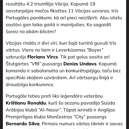
rezultātu 4:2 triumfēja Vācija. Kopumā 19
savstarpējos mačos fiksētas 11 Vācijas uzvaras, trīs
Portugāles panākumi, kā arī pieci neizšķirti. Abu izlašu
sastāvi gan laika gaitā ir mainījušies. Ko sagaidīt
šoreiz no abām blicēm?
Vācijas rindās ir divi vīri, kuri šajā turnīrā guvuši trīs
vārtus. Viens no tiem ir Leverkūzenas ”Bayer”
uzbrucējs
Florians Vircs
. Tik pat golus sasitis arī
Štutgartes ”VfB” pussargs
Denizs Undavs
. Kopumā
komanda ir sabalansēta un konkurētspējīga, taču bez
specifiski skaļiem uzvārdiem. Arī vārtsargu līnijā ir
draudzīga konkurence.
Portugāle toties pretī liks leģendāro veterānu
Krištianu Ronaldu
, kurš šo sezonu pavadīja Saūda
Arābijas klubā ”Al-Nassr”. Tāpat ierindā ir Anglijas
Premjerlīgas kluba Mančestras ”City” pussargs
Bernardo Silva
. Pirmais numurs vārtos tikmēr ir savas