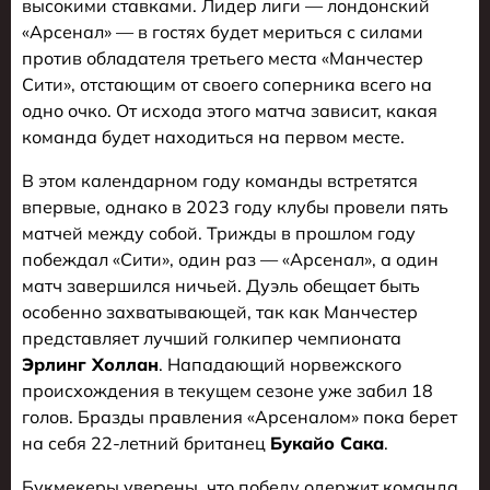
высокими ставками. Лидер лиги — лондонский
«Арсенал» — в гостях будет мериться с силами
против обладателя третьего места «Манчестер
Сити», отстающим от своего соперника всего на
одно очко. От исхода этого матча зависит, какая
команда будет находиться на первом месте.
В этом календарном году команды встретятся
впервые, однако в 2023 году клубы провели пять
матчей между собой. Трижды в прошлом году
побеждал «Сити», один раз — «Арсенал», а один
матч завершился ничьей. Дуэль обещает быть
особенно захватывающей, так как Манчестер
представляет лучший голкипер чемпионата
Эрлинг Холлан
. Нападающий норвежского
происхождения в текущем сезоне уже забил 18
голов. Бразды правления «Арсеналом» пока берет
на себя 22-летний британец
Букайо Сака
.
Букмекеры уверены, что победу одержит команда