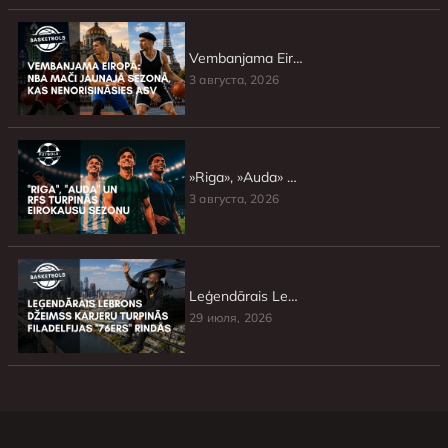
Vembanjama Eiropā: NBA mači jaunajā sezonā, kas nenorisināsies ASV
3 августа, 2026
»Riga», »Auda» un RFS turpinās Eirokausu sezonu
3 августа, 2026
Leģendārais Lebrons Džeimss karjeru turpinās Filadelfijas »76ers» rindās
29 июля, 2026