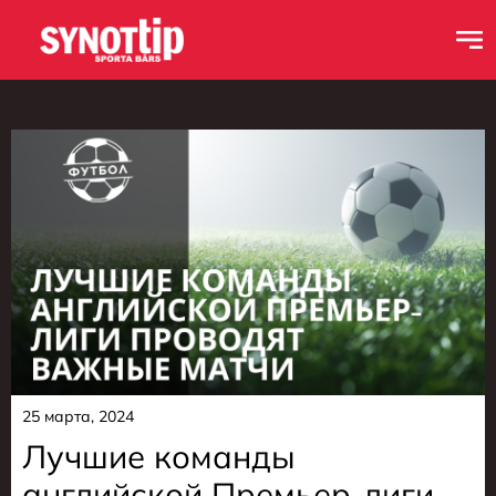
25 марта, 2024
Лучшие команды
английской Премьер-лиги