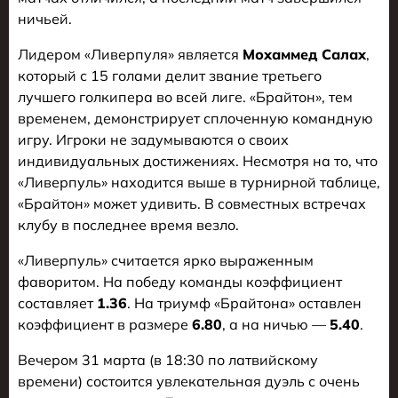
ничьей.
Лидером «Ливерпуля» является
Мохаммед Салах
,
который с 15 голами делит звание третьего
лучшего голкипера во всей лиге. «Брайтон», тем
временем, демонстрирует сплоченную командную
игру. Игроки не задумываются о своих
индивидуальных достижениях. Несмотря на то, что
«Ливерпуль» находится выше в турнирной таблице,
«Брайтон» может удивить. В совместных встречах
клубу в последнее время везло.
«Ливерпуль» считается ярко выраженным
фаворитом. На победу команды коэффициент
составляет
1.36
. На триумф «Брайтона» оставлен
коэффициент в размере
6.80
, а на ничью —
5.40
.
Вечером 31 марта (в 18:30 по латвийскому
времени) состоится увлекательная дуэль с очень