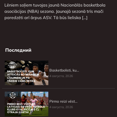
Lēniem soļiem tuvojas jaunā Nacionālās basketbola
asociācijas (NBA) sezona. Jaunajā sezonā trīs mači
paredzēti arī ārpus ASV. Tā būs lieliska […]
Последний
Basketbolisti, kuri atteicās no brangiem līgumiem un pie tādiem vairs netika
4 августа, 2026
Pirmo reizi vēsturē Latvijas sieviešu futbola klubs kvalificējies ČL otrajai kārtai
4 августа, 2026