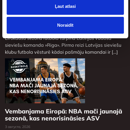
Pirmo reizi vēsturē Latvijas sieviešu
Ļaut atlasi
futbola klubs kvalificējies ČL otrajai
kārtai
Noraidīt
4 августа, 2026
Eirokausu sezonu futbolā turpina Latvijas vadošā
sieviešu komanda »Riga». Pirmo reizi Latvijas sieviešu
klubu futbola vēsturē kādai pašmāju komandai ir […]
Vembanjama Eiropā: NBA mači jaunajā
sezonā, kas nenorisināsies ASV
3 августа, 2026